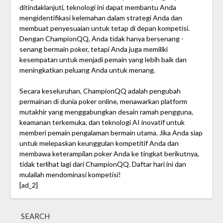
ditindaklanjuti, teknologi ini dapat membantu Anda
mengidentifikasi kelemahan dalam strategi Anda dan
membuat penyesuaian untuk tetap di depan kompetisi.
Dengan ChampionQQ, Anda tidak hanya bersenang -
senang bermain poker, tetapi Anda juga memiliki
kesempatan untuk menjadi pemain yang lebih baik dan
meningkatkan peluang Anda untuk menang.
Secara keseluruhan, ChampionQQ adalah pengubah
permainan di dunia poker online, menawarkan platform
mutakhir yang menggabungkan desain ramah pengguna,
keamanan terkemuka, dan teknologi AI inovatif untuk
memberi pemain pengalaman bermain utama. Jika Anda siap
untuk melepaskan keunggulan kompetitif Anda dan
membawa keterampilan poker Anda ke tingkat berikutnya,
tidak terlihat lagi dari ChampionQQ. Daftar hari ini dan
mulailah mendominasi kompetisi!
[ad_2]
SEARCH