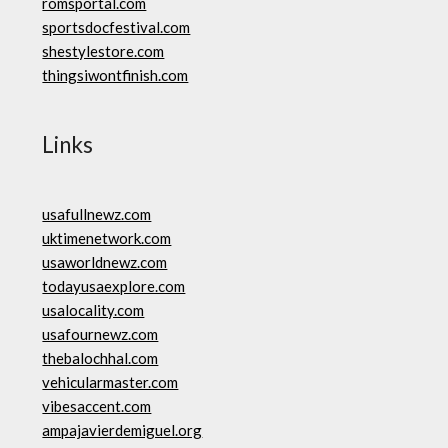
romsportal.com
sportsdocfestival.com
shestylestore.com
thingsiwontfinish.com
Links
usafullnewz.com
uktimenetwork.com
usaworldnewz.com
todayusaexplore.com
usalocality.com
usafournewz.com
thebalochhal.com
vehicularmaster.com
vibesaccent.com
ampajavierdemiguel.org