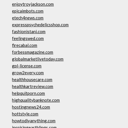
enjoytroyjackson.com
epicaimbots.com
etech4news.com
expresspsychedelicsshop.com
fashionistani.com
feelingswed.com
firecabal.com
forbessmagazine.com
globalmarketlivetoday.com
gpl-license.com
grow2every.com
healthhousecare.com
healthkartreview.com
helpquitporn.com
highqualitybanknote.com
hostingnews24.com
hottstyle.com
howtodiyanything.com
inspiringearthlings.com