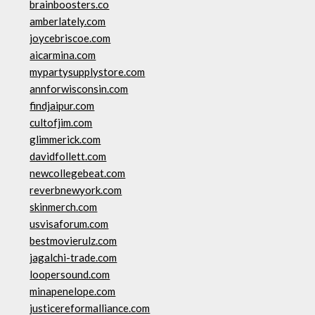
brainboosters.co
amberlately.com
joycebriscoe.com
aicarmina.com
mypartysupplystore.com
annforwisconsin.com
findjaipur.com
cultofjim.com
glimmerick.com
davidfollett.com
newcollegebeat.com
reverbnewyork.com
skinmerch.com
usvisaforum.com
bestmovierulz.com
jagalchi-trade.com
loopersound.com
minapenelope.com
justicereformalliance.com