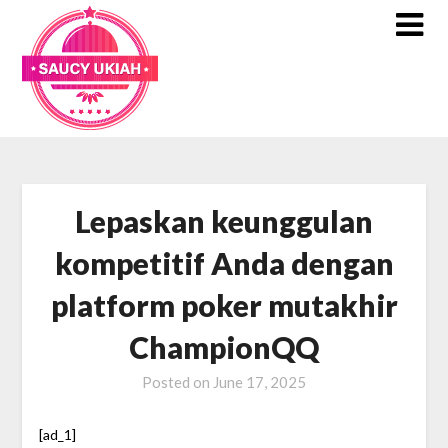
Skip
to
content
Lepaskan keunggulan
kompetitif Anda dengan
platform poker mutakhir
ChampionQQ
Posted on
June 17, 2025
[ad_1]