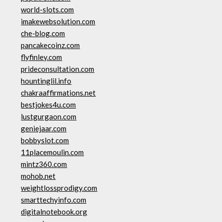
world-slots.com
imakewebsolution.com
che-blog.com
pancakecoinz.com
flyfinley.com
prideconsultation.com
hountinglil.info
chakraaffirmations.net
bestjokes4u.com
lustgurgaon.com
geniejaar.com
bobbyslot.com
11placemoulin.com
mintz360.com
mohob.net
weightlossprodigy.com
smarttechyinfo.com
digitalnotebook.org