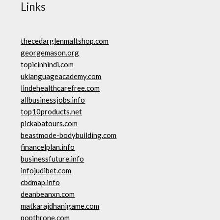
Links
thecedarglenmaltshop.com
georgemason.org
topicinhindi.com
uklanguageacademy.com
lindehealthcarefree.com
allbusinessjobs.info
top10products.net
pickabatours.com
beastmode-bodybuilding.com
financelplan.info
businessfuture.info
infojudibet.com
cbdmap.info
deanbeanxn.com
matkarajdhanigame.com
popthrone.com