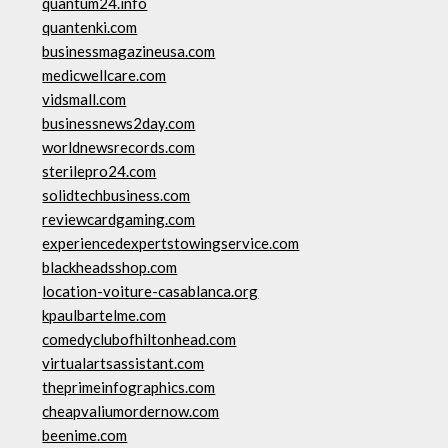
quantum24.info
quantenki.com
businessmagazineusa.com
medicwellcare.com
vidsmall.com
businessnews2day.com
worldnewsrecords.com
sterilepro24.com
solidtechbusiness.com
reviewcardgaming.com
experiencedexpertstowingservice.com
blackheadsshop.com
location-voiture-casablanca.org
kpaulbartelme.com
comedyclubofhiltonhead.com
virtualartsassistant.com
theprimeinfographics.com
cheapvaliumordernow.com
beenime.com