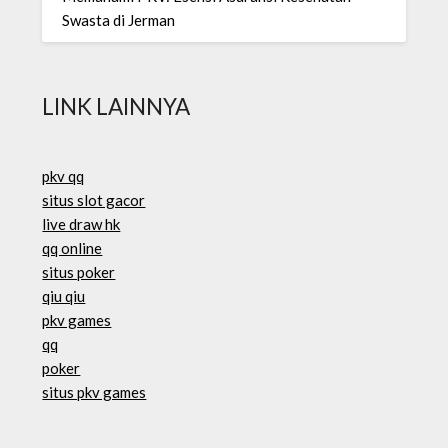
Swasta di Jerman
LINK LAINNYA
pkv qq
situs slot gacor
live draw hk
qq online
situs poker
qiu qiu
pkv games
qq
poker
situs pkv games