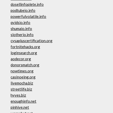
dosellinfoplete.info
podtubeio.info
powerfulvolatile.info
qvidsio.info
shumaio.info
slotherio.info
cysapluscertification.org
fortnitehacks.org
loginsearch.org
aodecor.org
donorsmatch.org
nowtimes.org
casinoeing.org
livemocha.biz
streetlife.biz
hyves.biz
enoughinfo.net
pinhive.net