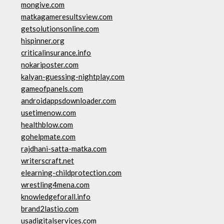
mongive.com
matkagameresultsview.com
getsolutionsonline.com
hispinner.org
criticalinsurance.info
nokariposter.com
kalyan-guessing-nightplay.com
gameofpanels.com
androidappsdownloader.com
usetimenow.com
healthblow.com
gohelpmate.com
rajdhani-satta-matka.com
writerscraft.net
elearning-childprotection.com
wrestling4mena.com
knowledgeforall.info
brand2lastio.com
usadigitalservices.com