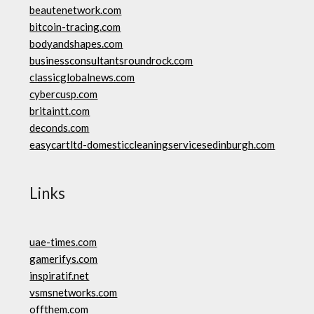
beautenetwork.com
bitcoin-tracing.com
bodyandshapes.com
businessconsultantsroundrock.com
classicglobalnews.com
cybercusp.com
britaintt.com
deconds.com
easycartltd-domesticcleaningservicesedinburgh.com
Links
uae-times.com
gamerifys.com
inspiratif.net
vsmsnetworks.com
offthem.com