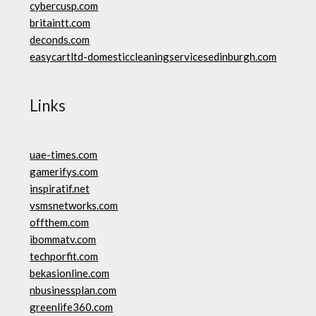
cybercusp.com
britaintt.com
deconds.com
easycartltd-domesticcleaningservicesedinburgh.com
Links
uae-times.com
gamerifys.com
inspiratif.net
vsmsnetworks.com
offthem.com
ibommatv.com
techporfit.com
bekasionline.com
nbusinessplan.com
greenlife360.com