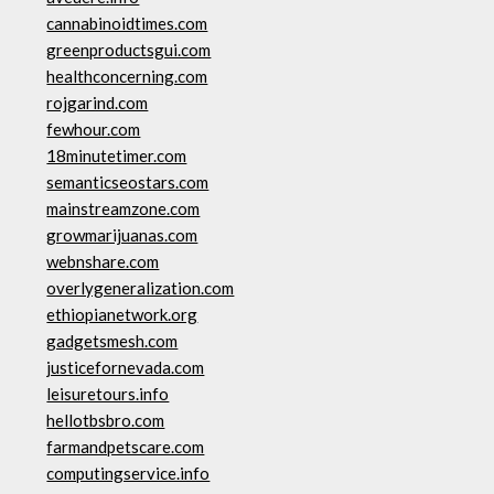
cannabinoidtimes.com
greenproductsgui.com
healthconcerning.com
rojgarind.com
fewhour.com
18minutetimer.com
semanticseostars.com
mainstreamzone.com
growmarijuanas.com
webnshare.com
overlygeneralization.com
ethiopianetwork.org
gadgetsmesh.com
justicefornevada.com
leisuretours.info
hellotbsbro.com
farmandpetscare.com
computingservice.info