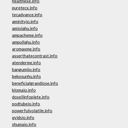
healthexe.info
puretecx.info
tecadvance.info
aminityio.info
amiolahu.info
ampacheme.info
ampullahu.info
aromaxme.info
asserthatecontrast.info
atenderme.info
bangumiio.info
bekosunhu.info
beneficialgrandiose.info
blomaio.info
dosellinfoplete.info
podtubeio.info
powerfulvolatile.info
qvidsio.info
shumaio.info