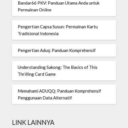
Bandar66 PKV: Panduan Utama Anda untuk
Permainan Online
Pengertian Capsa Susun: Permainan Kartu
Tradisional Indonesia
Pengertian Aduq: Panduan Komprehensif
Understanding Sakong: The Basics of This
Thrilling Card Game
Memahami ADUQQ: Panduan Komprehensif
Penggunaan Data Alternatif
LINK LAINNYA