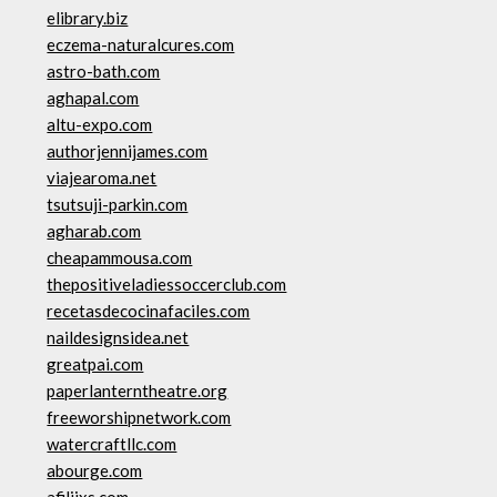
elibrary.biz
eczema-naturalcures.com
astro-bath.com
aghapal.com
altu-expo.com
authorjennijames.com
viajearoma.net
tsutsuji-parkin.com
agharab.com
cheapammousa.com
thepositiveladiessoccerclub.com
recetasdecocinafaciles.com
naildesignsidea.net
greatpai.com
paperlanterntheatre.org
freeworshipnetwork.com
watercraftllc.com
abourge.com