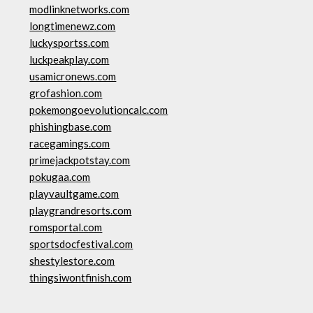
modlinknetworks.com
longtimenewz.com
luckysportss.com
luckpeakplay.com
usamicronews.com
grofashion.com
pokemongoevolutioncalc.com
phishingbase.com
racegamings.com
primejackpotstay.com
pokugaa.com
playvaultgame.com
playgrandresorts.com
romsportal.com
sportsdocfestival.com
shestylestore.com
thingsiwontfinish.com