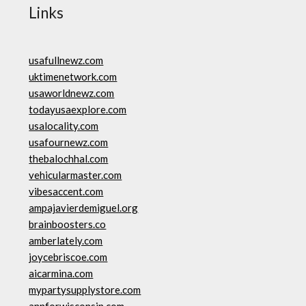
Links
usafullnewz.com
uktimenetwork.com
usaworldnewz.com
todayusaexplore.com
usalocality.com
usafournewz.com
thebalochhal.com
vehicularmaster.com
vibesaccent.com
ampajavierdemiguel.org
brainboosters.co
amberlately.com
joycebriscoe.com
aicarmina.com
mypartysupplystore.com