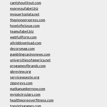
cantshoutitout.com
expressufabet.biz
mypuertoplata.net
thepioneerxpress.com
howtofixissue.com
teamufabet.biz
webfullform.com
allviddownload.com
decorsmag.com
gamblingcasinonews.com
universitiesofamerica.net
progameofbrands.com
qbreview.org
servicewueste.org
zippyrevs.com
matkanumbernow.com
myjobcirculars.com
healthmoreoverfitness.com
topslotxgames.com