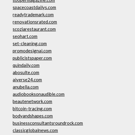
soopermagazine.com
spacecoastdailys.com
readytrademark.com
renovationsrated.com
scoziarestaurant.com
seohart.com
set-cleaning.com
promodesignai.com
publicistspaper.com
quindaily.com
abosulte.com
aiverse24.com
anubella.com
audiobooksonaudible.com
beautenetwork.com
bitcoin-tracing.com
bodyandshapes.com
businessconsultantsroundrock.com
classicglobalnews.com