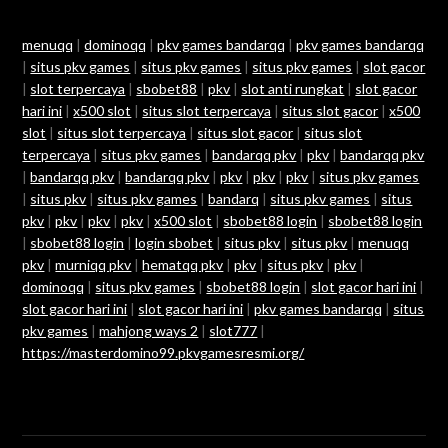
menuqq
|
dominoqq
|
pkv games bandarqq
|
pkv games bandarqq
|
situs pkv games
|
situs pkv games
|
situs pkv games
|
slot gacor
|
slot terpercaya
|
sbobet88
|
pkv
|
slot anti rungkat
|
slot gacor
hari ini
|
x500 slot
|
situs slot terpercaya
|
situs slot gacor
|
x500
slot
|
situs slot terpercaya
|
situs slot gacor
|
situs slot
terpercaya
|
situs pkv games
|
bandarqq pkv
|
pkv
|
bandarqq pkv
|
bandarqq pkv
|
bandarqq pkv
|
pkv
|
pkv
|
pkv
|
situs pkv games
|
situs pkv
|
situs pkv games
|
bandarq
|
situs pkv games
|
situs
pkv
|
pkv
|
pkv
|
pkv
|
x500 slot
|
sbobet88 login
|
sbobet88 login
|
sbobet88 login
|
login sbobet
|
situs pkv
|
situs pkv
|
menuqq
pkv
|
murniqq pkv
|
hematqq pkv
|
pkv
|
situs pkv
|
pkv
|
dominoqq
|
situs pkv games
|
sbobet88 login
|
slot gacor hari ini
|
slot gacor hari ini
|
slot gacor hari ini
|
pkv games bandarqq
|
situs
pkv games
|
mahjong ways 2
|
slot777
|
https://masterdomino99.pkvgamesresmi.org/