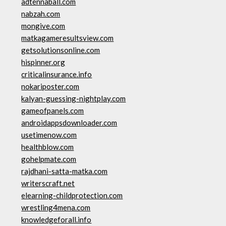
adtennaball.com
nabzah.com
mongive.com
matkagameresultsview.com
getsolutionsonline.com
hispinner.org
criticalinsurance.info
nokariposter.com
kalyan-guessing-nightplay.com
gameofpanels.com
androidappsdownloader.com
usetimenow.com
healthblow.com
gohelpmate.com
rajdhani-satta-matka.com
writerscraft.net
elearning-childprotection.com
wrestling4mena.com
knowledgeforall.info