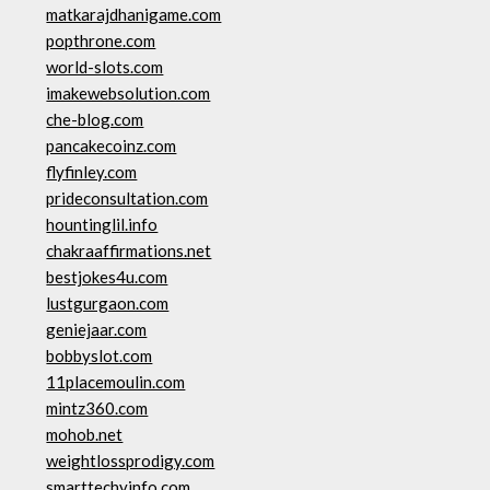
matkarajdhanigame.com
popthrone.com
world-slots.com
imakewebsolution.com
che-blog.com
pancakecoinz.com
flyfinley.com
prideconsultation.com
hountinglil.info
chakraaffirmations.net
bestjokes4u.com
lustgurgaon.com
geniejaar.com
bobbyslot.com
11placemoulin.com
mintz360.com
mohob.net
weightlossprodigy.com
smarttechyinfo.com