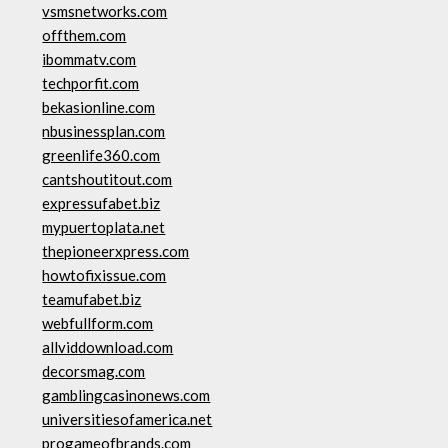
vsmsnetworks.com
offthem.com
ibommatv.com
techporfit.com
bekasionline.com
nbusinessplan.com
greenlife360.com
cantshoutitout.com
expressufabet.biz
mypuertoplata.net
thepioneerxpress.com
howtofixissue.com
teamufabet.biz
webfullform.com
allviddownload.com
decorsmag.com
gamblingcasinonews.com
universitiesofamerica.net
progameofbrands.com