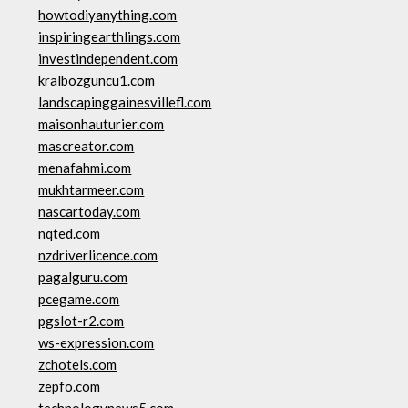
howtodiyanything.com
inspiringearthlings.com
investindependent.com
kralbozguncu1.com
landscapinggainesvillefl.com
maisonhauturier.com
mascreator.com
menafahmi.com
mukhtarmeer.com
nascartoday.com
nqted.com
nzdriverlicence.com
pagalguru.com
pcegame.com
pgslot-r2.com
ws-expression.com
zchotels.com
zepfo.com