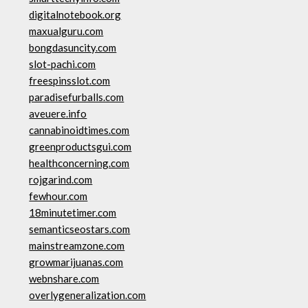
digitalnotebook.org
maxualguru.com
bongdasuncity.com
slot-pachi.com
freespinsslot.com
paradisefurballs.com
aveuere.info
cannabinoidtimes.com
greenproductsgui.com
healthconcerning.com
rojgarind.com
fewhour.com
18minutetimer.com
semanticseostars.com
mainstreamzone.com
growmarijuanas.com
webnshare.com
overlygeneralization.com