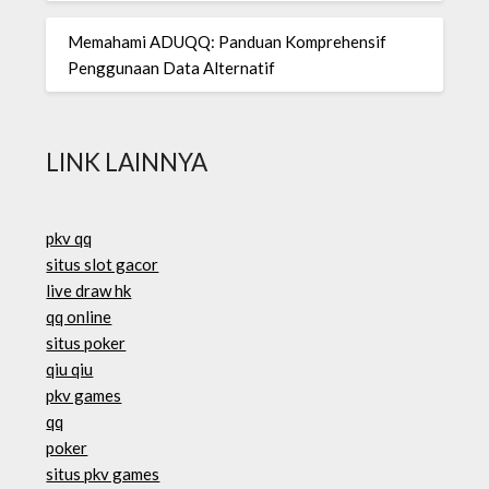
Memahami ADUQQ: Panduan Komprehensif
Penggunaan Data Alternatif
LINK LAINNYA
pkv qq
situs slot gacor
live draw hk
qq online
situs poker
qiu qiu
pkv games
qq
poker
situs pkv games