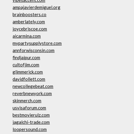
vibesaccent.com
ampajavierdemiguel.org
brainboosters.co
amberlately.com
joycebriscoe.com
aicarmina.com
mypartysupplystore.com
annforwisconsin.com
findjaipur.com
cultofjim.com
glimmerick.com
davidfollett.com
newcollegebeat.com
reverbnewyork.com
skinmerch.com
usvisaforum.com
bestmovierulz.com
jagalchi-trade.com
loopersound.com