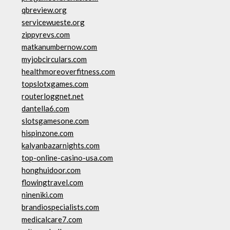
qbreview.org
servicewueste.org
zippyrevs.com
matkanumbernow.com
myjobcirculars.com
healthmoreoverfitness.com
topslotxgames.com
routerloggnet.net
dantella6.com
slotsgamesone.com
hispinzone.com
kalyanbazarnights.com
top-online-casino-usa.com
honghuidoor.com
flowingtravel.com
nineniki.com
brandiospecialists.com
medicalcare7.com