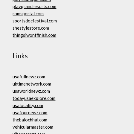
playgrandresorts.com
romsportal.com
sportsdocfestival.com
shestylestore.com
thingsiwontfinish.com
Links
usafullnewz.com
uktimenetwork.com
usaworldnewz.com
todayusaexplore.com
usalocality.com
usafournewz.com
thebalochhal.com
vehicularmaster.com