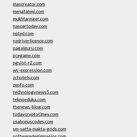
mascreator.com
menafahmi.com
mukhtarmeer.com
nascartoday.com
nqted.com
nzdriverlicence.com
pagalguru.com
pcegame.com
pgslot-r2.com
ws-expression.com
zchotels.com
zepfo.com
technologynews5.com
teknoeduka.com
thenews-blog.com
todaycryptotimes.com
usabonuscodes.com
sm-satta-makta-gods.com
softwaredegimnasios.com