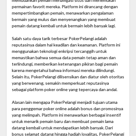
memudahkan pemain menavigasi situs dan menemukan
permainan favorit mereka. Platform ini dirancang dengan
mempertimbangkan pemain, menawarkan pengalaman
bermain yang mulus dan menyenangkan yang membuat
pemain datang kembali untuk bermain lebih banyak lagi.
Salah satu daya tarik terbesar PokerPelangi adalah
reputasinya dalam hal keadilan dan keamanan. Platform ini
menggunakan teknologi enkripsi tercanggih untuk
memastikan bahwa semua data pemain tetap aman dan
terlindungi, memberikan ketenangan pikiran bagi pemain
karena mengetahui bahwa informasi mereka dilindungi.
Selain itu, PokerPelangi dilisensikan dan diatur oleh otoritas
yang berwenang, semakin memperkuat reputasinya
sebagai platform poker online yang tepercaya dan andal.
Alasan lain mengapa PokerPelangi menjadi tujuan utama
para penggemar poker online adalah bonus dan promosinya
yang melimpah. Platform ini menawarkan berbagai insentif
untuk menarik pemain baru dan membuat pemain lama
datang kembali untuk mendapatkan lebih banyak. Dari
bonus selamat datang hingga hadiah loyalitas, PokerPelangi