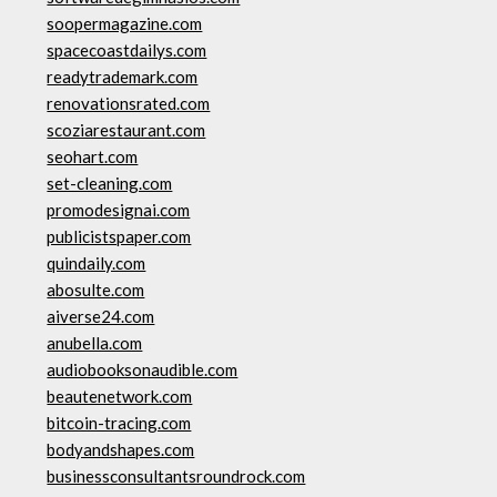
soopermagazine.com
spacecoastdailys.com
readytrademark.com
renovationsrated.com
scoziarestaurant.com
seohart.com
set-cleaning.com
promodesignai.com
publicistspaper.com
quindaily.com
abosulte.com
aiverse24.com
anubella.com
audiobooksonaudible.com
beautenetwork.com
bitcoin-tracing.com
bodyandshapes.com
businessconsultantsroundrock.com