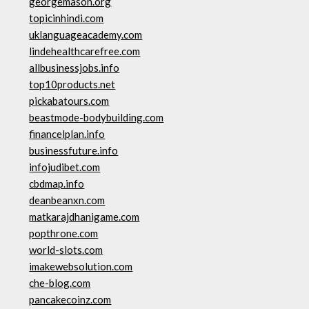
georgemason.org
topicinhindi.com
uklanguageacademy.com
lindehealthcarefree.com
allbusinessjobs.info
top10products.net
pickabatours.com
beastmode-bodybuilding.com
financelplan.info
businessfuture.info
infojudibet.com
cbdmap.info
deanbeanxn.com
matkarajdhanigame.com
popthrone.com
world-slots.com
imakewebsolution.com
che-blog.com
pancakecoinz.com