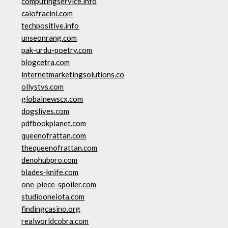
computingservice.info
caiofracini.com
techpositive.info
unseonrang.com
pak-urdu-poetry.com
blogcetra.com
internetmarketingsolutions.co
ollystvs.com
globalnewscx.com
dogslives.com
pdfbookplanet.com
queenofrattan.com
thequeenofrattan.com
denohubpro.com
blades-knife.com
one-piece-spoiler.com
studiooneiota.com
findingcasino.org
realworldcobra.com