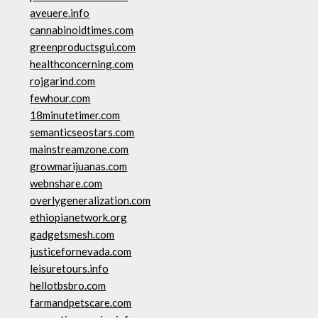
aveuere.info
cannabinoidtimes.com
greenproductsgui.com
healthconcerning.com
rojgarind.com
fewhour.com
18minutetimer.com
semanticseostars.com
mainstreamzone.com
growmarijuanas.com
webnshare.com
overlygeneralization.com
ethiopianetwork.org
gadgetsmesh.com
justicefornevada.com
leisuretours.info
hellotbsbro.com
farmandpetscare.com