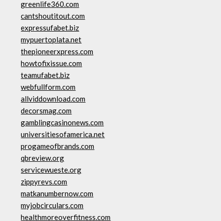
greenlife360.com
cantshoutitout.com
expressufabet.biz
mypuertoplata.net
thepioneerxpress.com
howtofixissue.com
teamufabet.biz
webfullform.com
allviddownload.com
decorsmag.com
gamblingcasinonews.com
universitiesofamerica.net
progameofbrands.com
qbreview.org
servicewueste.org
zippyrevs.com
matkanumbernow.com
myjobcirculars.com
healthmoreoverfitness.com