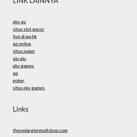
LINK LAINNYA
pkv qq
situs slot gacor
live draw hk
qq online
situs poker
qiu qiu
pkv games
qq
poker
situs pkv games
Links
thecedarglenmaltshop.com