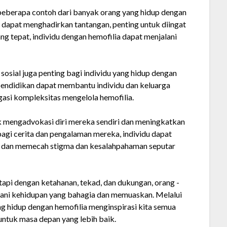
 beberapa contoh dari banyak orang yang hidup dengan
 dapat menghadirkan tantangan, penting untuk diingat
 tepat, individu dengan hemofilia dapat menjalani
sosial juga penting bagi individu yang hidup dengan
pendidikan dapat membantu individu dan keluarga
asi kompleksitas mengelola hemofilia.
uk mengadvokasi diri mereka sendiri dan meningkatkan
agi cerita dan pengalaman mereka, individu dapat
a dan memecah stigma dan kesalahpahaman seputar
api dengan ketahanan, tekad, dan dukungan, orang -
lani kehidupan yang bahagia dan memuaskan. Melalui
g hidup dengan hemofilia menginspirasi kita semua
untuk masa depan yang lebih baik.