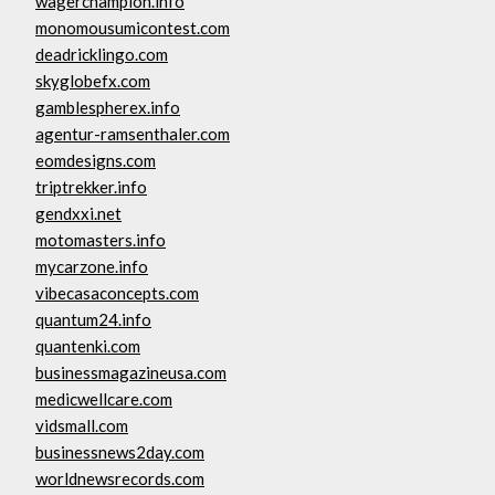
wagerchampion.info
monomousumicontest.com
deadricklingo.com
skyglobefx.com
gamblespherex.info
agentur-ramsenthaler.com
eomdesigns.com
triptrekker.info
gendxxi.net
motomasters.info
mycarzone.info
vibecasaconcepts.com
quantum24.info
quantenki.com
businessmagazineusa.com
medicwellcare.com
vidsmall.com
businessnews2day.com
worldnewsrecords.com