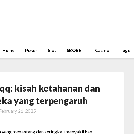
Home
Poker
Slot
SBOBET
Casino
Togel
qq: kisah ketahanan dan
eka yang terpengaruh
February 21, 2025
 yang menantang dan seringkali menyakitkan.