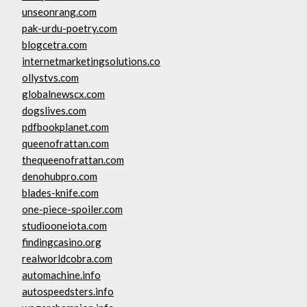
unseonrang.com
pak-urdu-poetry.com
blogcetra.com
internetmarketingsolutions.co
ollystvs.com
globalnewscx.com
dogslives.com
pdfbookplanet.com
queenofrattan.com
thequeenofrattan.com
denohubpro.com
blades-knife.com
one-piece-spoiler.com
studiooneiota.com
findingcasino.org
realworldcobra.com
automachine.info
autospeedsters.info