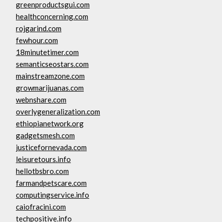
greenproductsgui.com
healthconcerning.com
rojgarind.com
fewhour.com
18minutetimer.com
semanticseostars.com
mainstreamzone.com
growmarijuanas.com
webnshare.com
overlygeneralization.com
ethiopianetwork.org
gadgetsmesh.com
justicefornevada.com
leisuretours.info
hellotbsbro.com
farmandpetscare.com
computingservice.info
caiofracini.com
techpositive.info