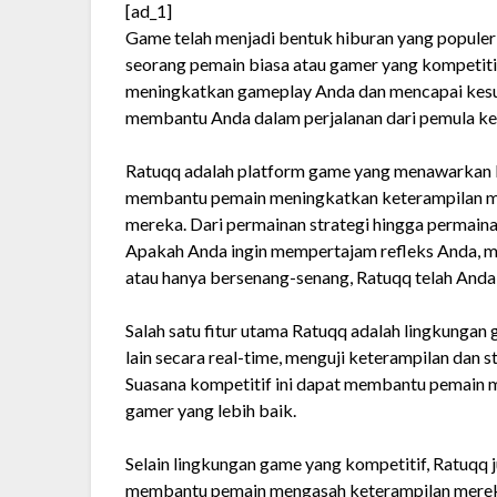
[ad_1]
Game telah menjadi bentuk hiburan yang populer 
seorang pemain biasa atau gamer yang kompetiti
meningkatkan gameplay Anda dan mencapai kesuks
membantu Anda dalam perjalanan dari pemula ke
Ratuqq adalah platform game yang menawarkan b
membantu pemain meningkatkan keterampilan m
mereka. Dari permainan strategi hingga permaina
Apakah Anda ingin mempertajam refleks Anda, m
atau hanya bersenang-senang, Ratuqq telah Anda 
Salah satu fitur utama Ratuqq adalah lingkungan
lain secara real-time, menguji keterampilan dan 
Suasana kompetitif ini dapat membantu pemain 
gamer yang lebih baik.
Selain lingkungan game yang kompetitif, Ratuqq
membantu pemain mengasah keterampilan mereka. 