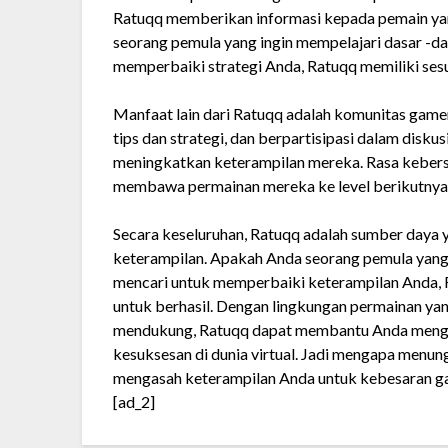
Ratuqq memberikan informasi kepada pemain ya
seorang pemula yang ingin mempelajari dasar -d
memperbaiki strategi Anda, Ratuqq memiliki ses
Manfaat lain dari Ratuqq adalah komunitas game
tips dan strategi, dan berpartisipasi dalam diskus
meningkatkan keterampilan mereka. Rasa kebersa
membawa permainan mereka ke level berikutnya
Secara keseluruhan, Ratuqq adalah sumber daya 
keterampilan. Apakah Anda seorang pemula yang 
mencari untuk memperbaiki keterampilan Anda, R
untuk berhasil. Dengan lingkungan permainan yan
mendukung, Ratuqq dapat membantu Anda menga
kesuksesan di dunia virtual. Jadi mengapa menun
mengasah keterampilan Anda untuk kebesaran g
[ad_2]