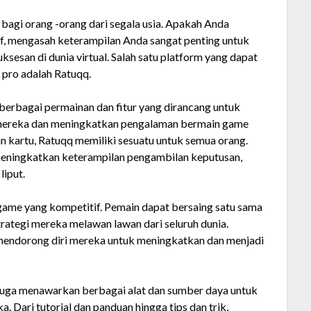
bagi orang -orang dari segala usia. Apakah Anda
f, mengasah keterampilan Anda sangat penting untuk
esan di dunia virtual. Salah satu platform yang dapat
 pro adalah Ratuqq.
erbagai permainan dan fitur yang dirancang untuk
ereka dan meningkatkan pengalaman bermain game
n kartu, Ratuqq memiliki sesuatu untuk semua orang.
eningkatkan keterampilan pengambilan keputusan,
liput.
 game yang kompetitif. Pemain dapat bersaing satu sama
strategi mereka melawan lawan dari seluruh dunia.
mendorong diri mereka untuk meningkatkan dan menjadi
 juga menawarkan berbagai alat dan sumber daya untuk
Dari tutorial dan panduan hingga tips dan trik,