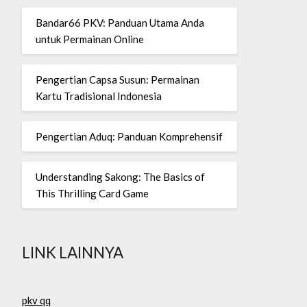
Bandar66 PKV: Panduan Utama Anda
untuk Permainan Online
Pengertian Capsa Susun: Permainan
Kartu Tradisional Indonesia
Pengertian Aduq: Panduan Komprehensif
Understanding Sakong: The Basics of
This Thrilling Card Game
LINK LAINNYA
pkv qq