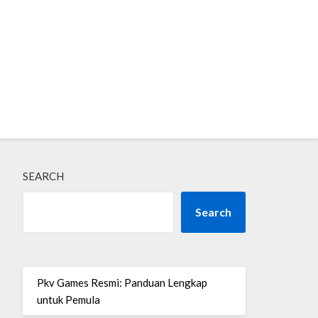
SEARCH
Search
Pkv Games Resmi: Panduan Lengkap
untuk Pemula