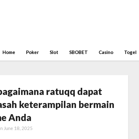
Home
Poker
Slot
SBOBET
Casino
Togel
 bagaimana ratuqq dapat
ah keterampilan bermain
e Anda
on
June 18, 2025