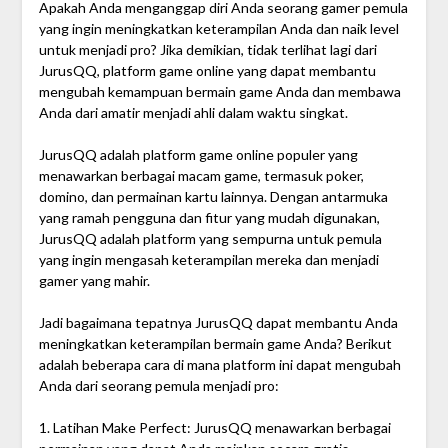
Apakah Anda menganggap diri Anda seorang gamer pemula
yang ingin meningkatkan keterampilan Anda dan naik level
untuk menjadi pro? Jika demikian, tidak terlihat lagi dari
JurusQQ, platform game online yang dapat membantu
mengubah kemampuan bermain game Anda dan membawa
Anda dari amatir menjadi ahli dalam waktu singkat.
JurusQQ adalah platform game online populer yang
menawarkan berbagai macam game, termasuk poker,
domino, dan permainan kartu lainnya. Dengan antarmuka
yang ramah pengguna dan fitur yang mudah digunakan,
JurusQQ adalah platform yang sempurna untuk pemula
yang ingin mengasah keterampilan mereka dan menjadi
gamer yang mahir.
Jadi bagaimana tepatnya JurusQQ dapat membantu Anda
meningkatkan keterampilan bermain game Anda? Berikut
adalah beberapa cara di mana platform ini dapat mengubah
Anda dari seorang pemula menjadi pro:
1. Latihan Make Perfect: JurusQQ menawarkan berbagai