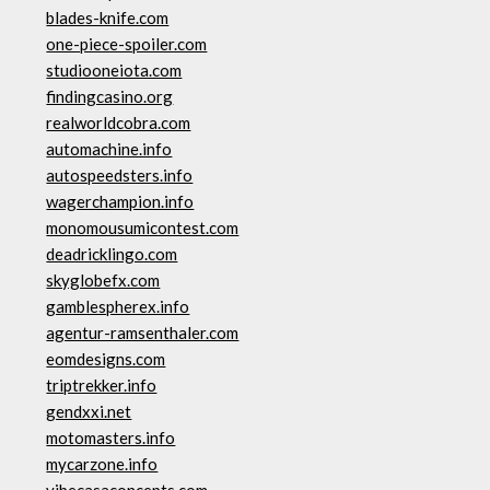
blades-knife.com
one-piece-spoiler.com
studiooneiota.com
findingcasino.org
realworldcobra.com
automachine.info
autospeedsters.info
wagerchampion.info
monomousumicontest.com
deadricklingo.com
skyglobefx.com
gamblespherex.info
agentur-ramsenthaler.com
eomdesigns.com
triptrekker.info
gendxxi.net
motomasters.info
mycarzone.info