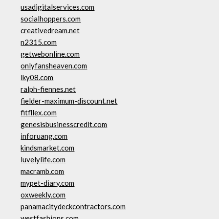
usadigitalservices.com
socialhoppers.com
creativedream.net
n2315.com
getwebonline.com
onlyfansheaven.com
lky08.com
ralph-fiennes.net
fielder-maximum-discount.net
fitfllex.com
genesisbusinesscredit.com
inforuang.com
kindsmarket.com
luvelylife.com
macramb.com
mypet-diary.com
oxweekly.com
panamacitydeckcontractors.com
westfashions.com