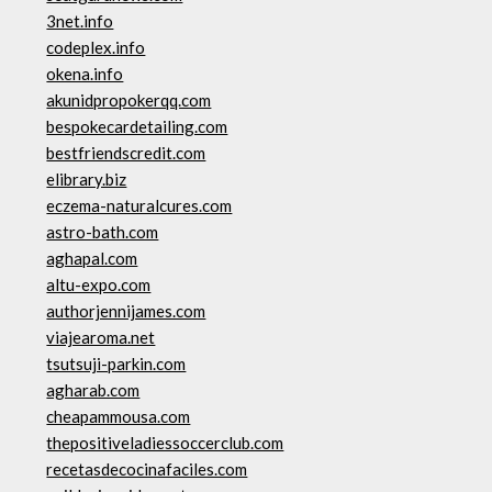
3net.info
codeplex.info
okena.info
akunidpropokerqq.com
bespokecardetailing.com
bestfriendscredit.com
elibrary.biz
eczema-naturalcures.com
astro-bath.com
aghapal.com
altu-expo.com
authorjennijames.com
viajearoma.net
tsutsuji-parkin.com
agharab.com
cheapammousa.com
thepositiveladiessoccerclub.com
recetasdecocinafaciles.com