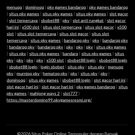
menuqq
|
dominoqq
|
pkv games bandarqq
|
pkv games bandarqq
|
situs pkv games
|
situs pkv games
|
situs pkv games
|
slot gacor
|
slot terpercaya
|
sbobet88
|
pkv
|
slot anti rungkat
|
slot gacor
hari ini
|
x500 slot
|
situs slot terpercaya
|
situs slot gacor
|
x500
slot
|
situs slot terpercaya
|
situs slot gacor
|
situs slot
terpercaya
|
situs pkv games
|
bandarqq pkv
|
pkv
|
bandarqq pkv
|
bandarqq pkv
|
bandarqq pkv
|
pkv
|
pkv
|
pkv
|
situs pkv games
|
situs pkv
|
situs pkv games
|
bandarq
|
situs pkv games
|
situs
pkv
|
pkv
|
pkv
|
pkv
|
x500 slot
|
sbobet88 login
|
sbobet88 login
|
sbobet88 login
|
login sbobet
|
situs pkv
|
situs pkv
|
menuqq
pkv
|
murniqq pkv
|
hematqq pkv
|
pkv
|
situs pkv
|
pkv
|
dominoqq
|
situs pkv games
|
sbobet88 login
|
slot gacor hari ini
|
slot gacor hari ini
|
slot gacor hari ini
|
pkv games bandarqq
|
situs
pkv games
|
mahjong ways 2
|
slot777
|
https://masterdomino99.pkvgamesresmi.org/
©2026 Situs Poker Online Terpopuler dengan Banyak