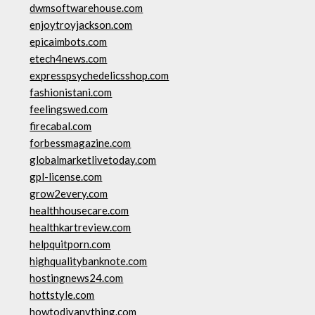
dwmsoftwarehouse.com
enjoytroyjackson.com
epicaimbots.com
etech4news.com
expresspsychedelicsshop.com
fashionistani.com
feelingswed.com
firecabal.com
forbessmagazine.com
globalmarketlivetoday.com
gpl-license.com
grow2every.com
healthhousecare.com
healthkartreview.com
helpquitporn.com
highqualitybanknote.com
hostingnews24.com
hottstyle.com
howtodiyanything.com