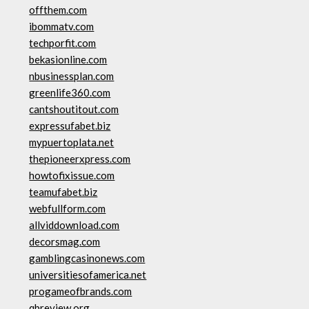
offthem.com
ibommatv.com
techporfit.com
bekasionline.com
nbusinessplan.com
greenlife360.com
cantshoutitout.com
expressufabet.biz
mypuertoplata.net
thepioneerxpress.com
howtofixissue.com
teamufabet.biz
webfullform.com
allviddownload.com
decorsmag.com
gamblingcasinonews.com
universitiesofamerica.net
progameofbrands.com
qbreview.org