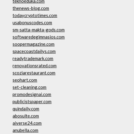
teknoeduka.com
thenews-blog.com
todaycryptotimes.com
usabonuscodes.com
sm-satta-makta-gods.com
softwaredegimnasios.com
soopermagazine.com
spacecoastdailys.com
readytrademark.com
renovationsrated.com
scoziarestaurant.com
seohart.com
set-cleaning.com
promodesignai.com
publicistspaper.com
quindaily.com
abosulte.com
aiverse24.com
anubella.com