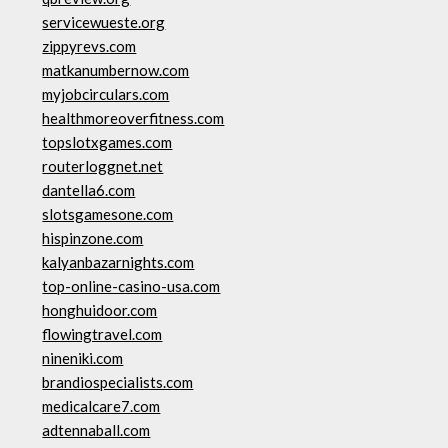
servicewueste.org
zippyrevs.com
matkanumbernow.com
myjobcirculars.com
healthmoreoverfitness.com
topslotxgames.com
routerloggnet.net
dantella6.com
slotsgamesone.com
hispinzone.com
kalyanbazarnights.com
top-online-casino-usa.com
honghuidoor.com
flowingtravel.com
nineniki.com
brandiospecialists.com
medicalcare7.com
adtennaball.com