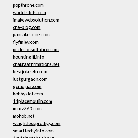
popthrone.com
world-slots.com
imakewebsolution.com
che-blog.com
pancakecoinz.com
flyfinley.com
prideconsultation.com
hountinglil.info
chakraaffirmations.net
bestjokes4u.com
lustgurgaon.com
geniejaar.com
bobbyslot.com
11placemoulin.com
mintz360.com
mohob.net
weightlossprodigy.com
smarttechyinfo.com