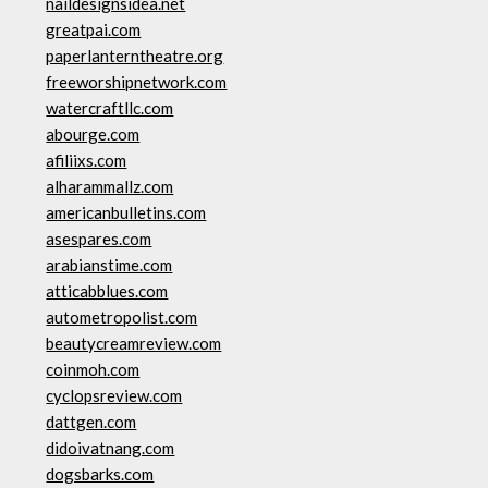
naildesignsidea.net
greatpai.com
paperlanterntheatre.org
freeworshipnetwork.com
watercraftllc.com
abourge.com
afiliixs.com
alharammallz.com
americanbulletins.com
asespares.com
arabianstime.com
atticabblues.com
autometropolist.com
beautycreamreview.com
coinmoh.com
cyclopsreview.com
dattgen.com
didoivatnang.com
dogsbarks.com