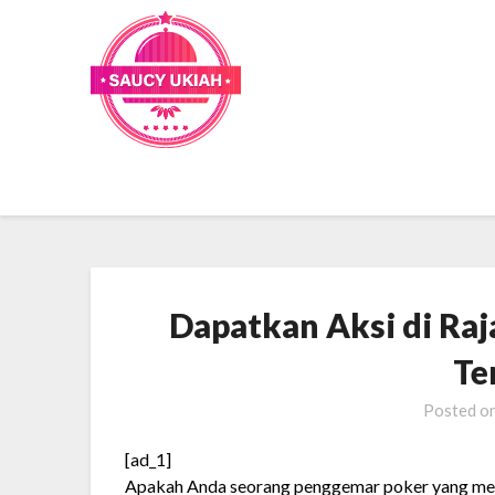
Skip
to
content
Dapatkan Aksi di Raj
Te
Posted o
[ad_1]
Apakah Anda seorang penggemar poker yang men