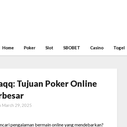
Home
Poker
Slot
SBOBET
Casino
Togel
aqq: Tujuan Poker Online
rbesar
n
March 29, 2025
cari pengalaman bermain online yang mendebarkan?