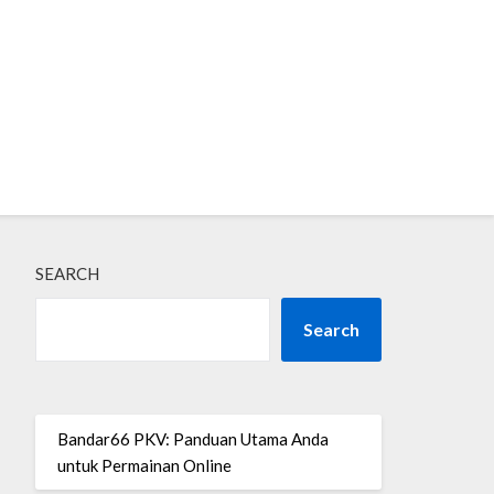
SEARCH
Search
Bandar66 PKV: Panduan Utama Anda
untuk Permainan Online