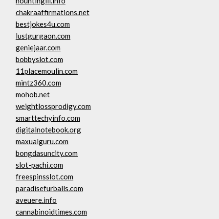
hountinglil.info
chakraaffirmations.net
bestjokes4u.com
lustgurgaon.com
geniejaar.com
bobbyslot.com
11placemoulin.com
mintz360.com
mohob.net
weightlossprodigy.com
smarttechyinfo.com
digitalnotebook.org
maxualguru.com
bongdasuncity.com
slot-pachi.com
freespinsslot.com
paradisefurballs.com
aveuere.info
cannabinoidtimes.com