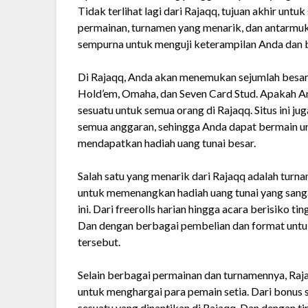
Tidak terlihat lagi dari Rajaqq, tujuan akhir u
permainan, turnamen yang menarik, dan antarmu
sempurna untuk menguji keterampilan Anda dan b
Di Rajaqq, Anda akan menemukan sejumlah besar 
Hold’em, Omaha, dan Seven Card Stud. Apakah A
sesuatu untuk semua orang di Rajaqq. Situs ini 
semua anggaran, sehingga Anda dapat bermain un
mendapatkan hadiah uang tunai besar.
Salah satu yang menarik dari Rajaqq adalah tur
untuk memenangkan hadiah uang tunai yang sanga
ini. Dari freerolls harian hingga acara berisiko ti
Dan dengan berbagai pembelian dan format untuk
tersebut.
Selain berbagai permainan dan turnamennya, Ra
untuk menghargai para pemain setia. Dari bonus 
sesuatu yang dinantikan di Rajaqq. Dan dengan 