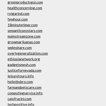
greenproductsgui.com
healthconcerning.com
rojgarind.com
fewhour.com
18minutetimer.com
semanticseostars.com
mainstreamzone.com
growmarijuanas.com
webnshare.com
overlygeneralization.com
ethiopianetwork.org
gadgetsmesh.com
justicefornevada.com
leisuretours.info
hellotbsbro.com
farmandpetscare.com
computingservice.info
caiofracini.com
techpositive.info