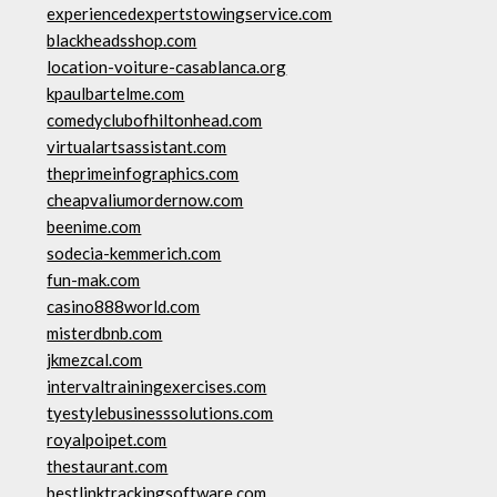
experiencedexpertstowingservice.com
blackheadsshop.com
location-voiture-casablanca.org
kpaulbartelme.com
comedyclubofhiltonhead.com
virtualartsassistant.com
theprimeinfographics.com
cheapvaliumordernow.com
beenime.com
sodecia-kemmerich.com
fun-mak.com
casino888world.com
misterdbnb.com
jkmezcal.com
intervaltrainingexercises.com
tyestylebusinesssolutions.com
royalpoipet.com
thestaurant.com
bestlinktrackingsoftware.com