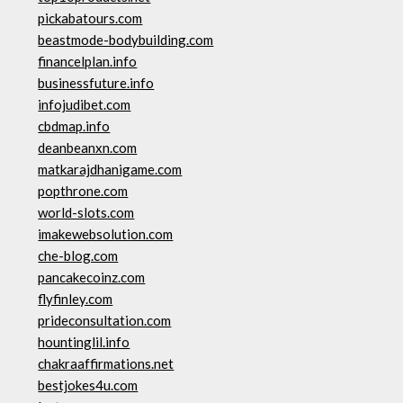
pickabatours.com
beastmode-bodybuilding.com
financelplan.info
businessfuture.info
infojudibet.com
cbdmap.info
deanbeanxn.com
matkarajdhanigame.com
popthrone.com
world-slots.com
imakewebsolution.com
che-blog.com
pancakecoinz.com
flyfinley.com
prideconsultation.com
hountinglil.info
chakraaffirmations.net
bestjokes4u.com