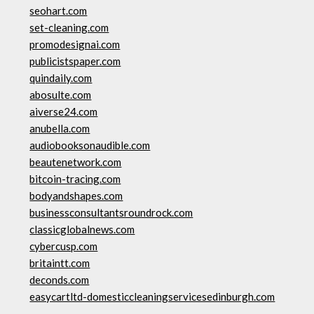
seohart.com
set-cleaning.com
promodesignai.com
publicistspaper.com
quindaily.com
abosulte.com
aiverse24.com
anubella.com
audiobooksonaudible.com
beautenetwork.com
bitcoin-tracing.com
bodyandshapes.com
businessconsultantsroundrock.com
classicglobalnews.com
cybercusp.com
britaintt.com
deconds.com
easycartltd-domesticcleaningservicesedinburgh.com