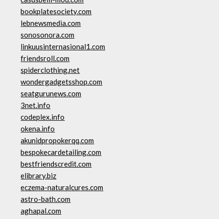
bookplatesociety.com
lebnewsmedia.com
sonosonora.com
linkuusinternasional1.com
friendsroll.com
spiderclothing.net
wondergadgetsshop.com
seatgurunews.com
3net.info
codeplex.info
okena.info
akunidpropokerqq.com
bespokecardetailing.com
bestfriendscredit.com
elibrary.biz
eczema-naturalcures.com
astro-bath.com
aghapal.com