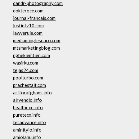
dandr-photography.com
dokteroce.com
journal-francais.com
justintv10.com
lawyerule.com
mediamingleseaco.com
mtsmarketingblog.com
nghekiemtien.com
wasirku.com
tejas24.com
poolturbo.com
prachestait.com
artforafghans.info
airvendio.info
healthexe.info
puretecx.info
tecadvance.info
aminityio.info
amiolahu.info