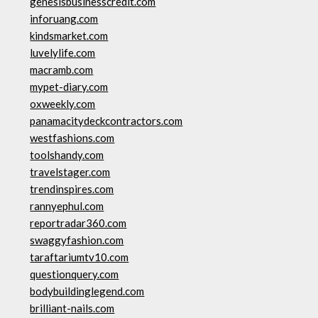
genesisbusinesscredit.com
inforuang.com
kindsmarket.com
luvelylife.com
macramb.com
mypet-diary.com
oxweekly.com
panamacitydeckcontractors.com
westfashions.com
toolshandy.com
travelstager.com
trendinspires.com
rannyephul.com
reportradar360.com
swaggyfashion.com
taraftariumtv10.com
questionquery.com
bodybuildinglegend.com
brilliant-nails.com