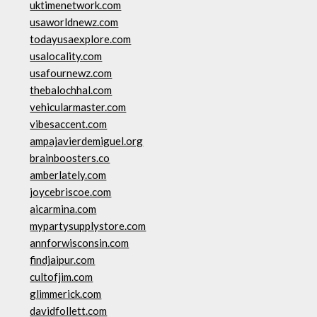
uktimenetwork.com
usaworldnewz.com
todayusaexplore.com
usalocality.com
usafournewz.com
thebalochhal.com
vehicularmaster.com
vibesaccent.com
ampajavierdemiguel.org
brainboosters.co
amberlately.com
joycebriscoe.com
aicarmina.com
mypartysupplystore.com
annforwisconsin.com
findjaipur.com
cultofjim.com
glimmerick.com
davidfollett.com