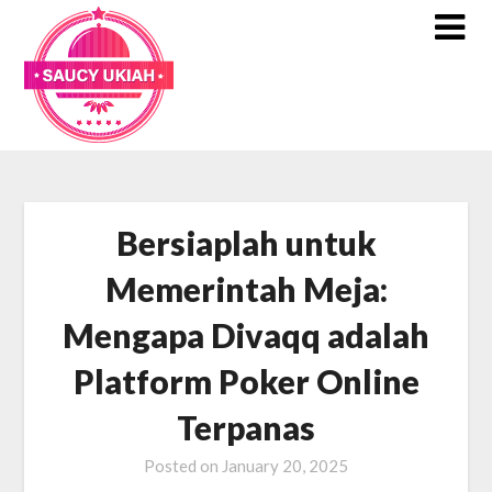
Skip
to
content
Bersiaplah untuk
Memerintah Meja:
Mengapa Divaqq adalah
Platform Poker Online
Terpanas
Posted on
January 20, 2025