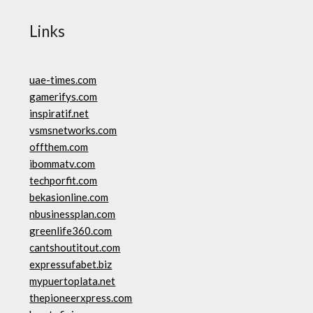
Links
uae-times.com
gamerifys.com
inspiratif.net
vsmsnetworks.com
offthem.com
ibommatv.com
techporfit.com
bekasionline.com
nbusinessplan.com
greenlife360.com
cantshoutitout.com
expressufabet.biz
mypuertoplata.net
thepioneerxpress.com