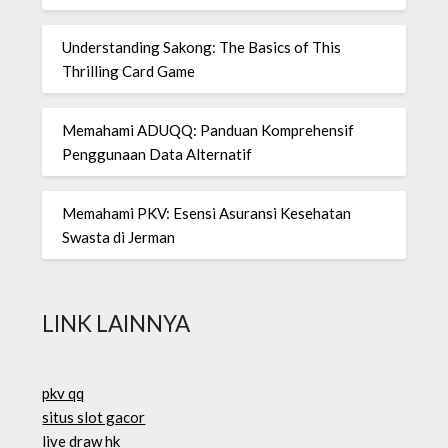
Understanding Sakong: The Basics of This
Thrilling Card Game
Memahami ADUQQ: Panduan Komprehensif
Penggunaan Data Alternatif
Memahami PKV: Esensi Asuransi Kesehatan
Swasta di Jerman
LINK LAINNYA
pkv qq
situs slot gacor
live draw hk