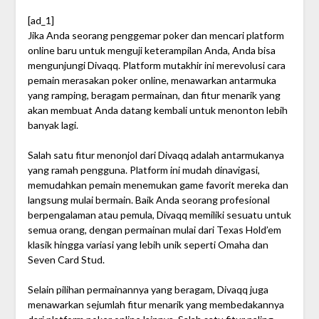
[ad_1]
Jika Anda seorang penggemar poker dan mencari platform
online baru untuk menguji keterampilan Anda, Anda bisa
mengunjungi Divaqq. Platform mutakhir ini merevolusi cara
pemain merasakan poker online, menawarkan antarmuka
yang ramping, beragam permainan, dan fitur menarik yang
akan membuat Anda datang kembali untuk menonton lebih
banyak lagi.
Salah satu fitur menonjol dari Divaqq adalah antarmukanya
yang ramah pengguna. Platform ini mudah dinavigasi,
memudahkan pemain menemukan game favorit mereka dan
langsung mulai bermain. Baik Anda seorang profesional
berpengalaman atau pemula, Divaqq memiliki sesuatu untuk
semua orang, dengan permainan mulai dari Texas Hold’em
klasik hingga variasi yang lebih unik seperti Omaha dan
Seven Card Stud.
Selain pilihan permainannya yang beragam, Divaqq juga
menawarkan sejumlah fitur menarik yang membedakannya