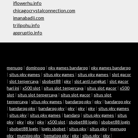
iflowerhu.info
chicagocrystalconnection.com
imanabadii.com
trilipohu.info
appruptio.info
menuqq
|
dominoqq
|
pkv games bandarqq
|
pkv games bandarqq
|
situs pkv games
|
situs pkv games
|
situs pkv games
|
slot gacor
|
slot terpercaya
|
sbobet88
|
pkv
|
slot anti rungkat
|
slot gacor
hari ini
|
x500 slot
|
situs slot terpercaya
|
situs slot gacor
|
x500
slot
|
situs slot terpercaya
|
situs slot gacor
|
situs slot
terpercaya
|
situs pkv games
|
bandarqq pkv
|
pkv
|
bandarqq pkv
|
bandarqq pkv
|
bandarqq pkv
|
pkv
|
pkv
|
pkv
|
situs pkv games
|
situs pkv
|
situs pkv games
|
bandarq
|
situs pkv games
|
situs
pkv
|
pkv
|
pkv
|
pkv
|
x500 slot
|
sbobet88 login
|
sbobet88 login
|
sbobet88 login
|
login sbobet
|
situs pkv
|
situs pkv
|
menuqq
pkv
|
murniqq pkv
|
hematqq pkv
|
pkv
|
situs pkv
|
pkv
|