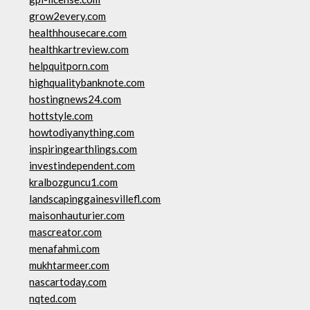
grow2every.com
healthhousecare.com
healthkartreview.com
helpquitporn.com
highqualitybanknote.com
hostingnews24.com
hottstyle.com
howtodiyanything.com
inspiringearthlings.com
investindependent.com
kralbozguncu1.com
landscapinggainesvillefl.com
maisonhauturier.com
mascreator.com
menafahmi.com
mukhtarmeer.com
nascartoday.com
nqted.com