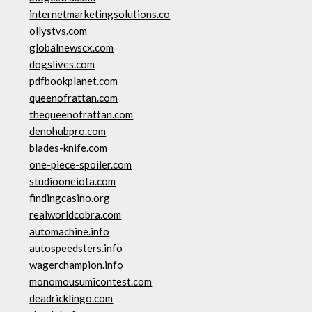
internetmarketingsolutions.co
ollystvs.com
globalnewscx.com
dogslives.com
pdfbookplanet.com
queenofrattan.com
thequeenofrattan.com
denohubpro.com
blades-knife.com
one-piece-spoiler.com
studiooneiota.com
findingcasino.org
realworldcobra.com
automachine.info
autospeedsters.info
wagerchampion.info
monomousumicontest.com
deadricklingo.com