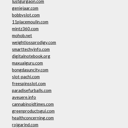
lustgurgaon.com
geniejaar.com
bobbyslot.com
11placemoulin.com
mintz360.com
mohob.net
weightlossprodigy.com
smarttechyinfo.com
digitalnotebook.org
maxualguru.com
bongdasuncity.com
slot-pachi.com
freespinsslot.com
paradisefurballs.com
aveuere.info
cannabinoidtimes.com
greenproductsgui.com
healthconcerning.com
rojgarind.com