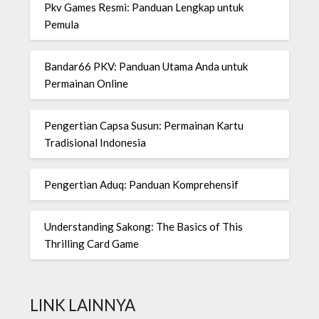
Pkv Games Resmi: Panduan Lengkap untuk
Pemula
Bandar66 PKV: Panduan Utama Anda untuk
Permainan Online
Pengertian Capsa Susun: Permainan Kartu
Tradisional Indonesia
Pengertian Aduq: Panduan Komprehensif
Understanding Sakong: The Basics of This
Thrilling Card Game
LINK LAINNYA