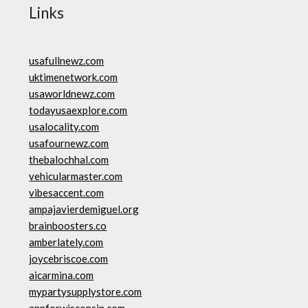
Links
usafullnewz.com
uktimenetwork.com
usaworldnewz.com
todayusaexplore.com
usalocality.com
usafournewz.com
thebalochhal.com
vehicularmaster.com
vibesaccent.com
ampajavierdemiguel.org
brainboosters.co
amberlately.com
joycebriscoe.com
aicarmina.com
mypartysupplystore.com