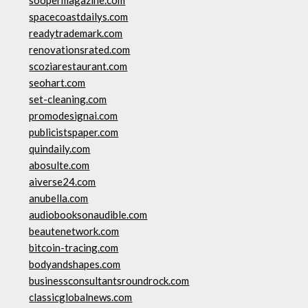
soopermagazine.com
spacecoastdailys.com
readytrademark.com
renovationsrated.com
scoziarestaurant.com
seohart.com
set-cleaning.com
promodesignai.com
publicistspaper.com
quindaily.com
abosulte.com
aiverse24.com
anubella.com
audiobooksonaudible.com
beautenetwork.com
bitcoin-tracing.com
bodyandshapes.com
businessconsultantsroundrock.com
classicglobalnews.com