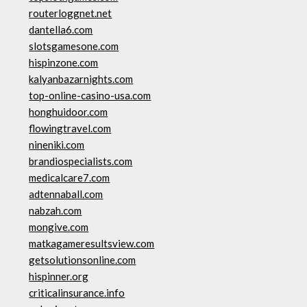
routerloggnet.net
dantella6.com
slotsgamesone.com
hispinzone.com
kalyanbazarnights.com
top-online-casino-usa.com
honghuidoor.com
flowingtravel.com
nineniki.com
brandiospecialists.com
medicalcare7.com
adtennaball.com
nabzah.com
mongive.com
matkagameresultsview.com
getsolutionsonline.com
hispinner.org
criticalinsurance.info