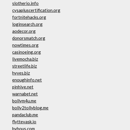
slotherio.info
cysapluscertification.org
fortnitehacks.org
loginsearch.org
aodecor.org
donorsmatch.org
nowtimes.org
casinoeing.org
livemocha.biz
streetlife.biz
hyves.biz
enoughinfo.net
pinhive.net
warnabet.net
bollym4u.me
bolly2tollyblog.me
pandaclub.me
flyttevask.io
byhous.com