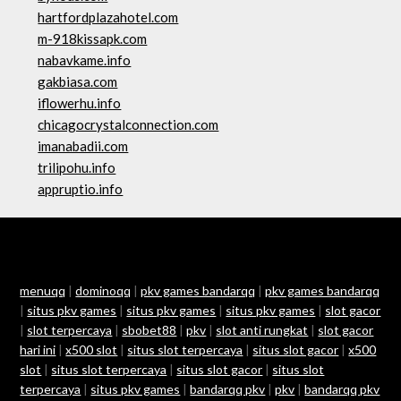
hartfordplazahotel.com
m-918kissapk.com
nabavkame.info
gakbiasa.com
iflowerhu.info
chicagocrystalconnection.com
imanabadii.com
trilipohu.info
appruptio.info
menuqq
|
dominoqq
|
pkv games bandarqq
|
pkv games bandarqq
|
situs pkv games
|
situs pkv games
|
situs pkv games
|
slot gacor
|
slot terpercaya
|
sbobet88
|
pkv
|
slot anti rungkat
|
slot gacor
hari ini
|
x500 slot
|
situs slot terpercaya
|
situs slot gacor
|
x500
slot
|
situs slot terpercaya
|
situs slot gacor
|
situs slot
terpercaya
|
situs pkv games
|
bandarqq pkv
|
pkv
|
bandarqq pkv