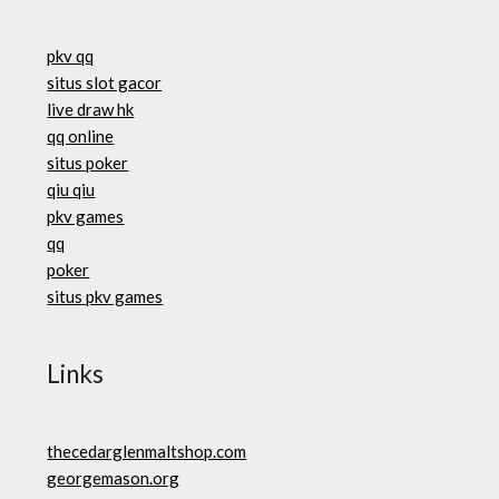
pkv qq
situs slot gacor
live draw hk
qq online
situs poker
qiu qiu
pkv games
qq
poker
situs pkv games
Links
thecedarglenmaltshop.com
georgemason.org