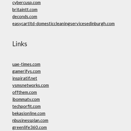
cybercusp.com
britaintt.com
deconds.com
easycartltd-domesticcleaningservicesedinburgh.com
Links
uae-times.com
gamerifys.com
inspiratif.net
vsmsnetworks.com
offthem.com
ibommatv.com
techporfit.com
bekasionline.com
nbusinessplan.com
greenlife360.com