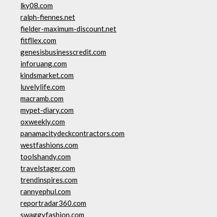
lky08.com
ralph-fiennes.net
fielder-maximum-discount.net
fitfllex.com
genesisbusinesscredit.com
inforuang.com
kindsmarket.com
luvelylife.com
macramb.com
mypet-diary.com
oxweekly.com
panamacitydeckcontractors.com
westfashions.com
toolshandy.com
travelstager.com
trendinspires.com
rannyephul.com
reportradar360.com
swaggyfashion.com