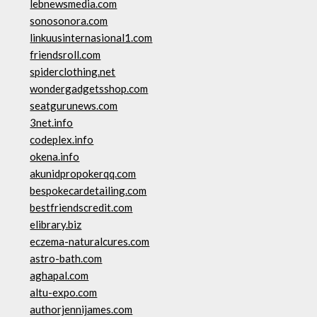
lebnewsmedia.com
sonosonora.com
linkuusinternasional1.com
friendsroll.com
spiderclothing.net
wondergadgetsshop.com
seatgurunews.com
3net.info
codeplex.info
okena.info
akunidpropokerqq.com
bespokecardetailing.com
bestfriendscredit.com
elibrary.biz
eczema-naturalcures.com
astro-bath.com
aghapal.com
altu-expo.com
authorjennijames.com