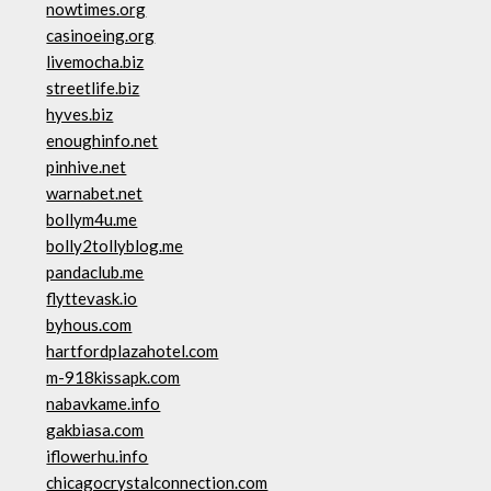
nowtimes.org
casinoeing.org
livemocha.biz
streetlife.biz
hyves.biz
enoughinfo.net
pinhive.net
warnabet.net
bollym4u.me
bolly2tollyblog.me
pandaclub.me
flyttevask.io
byhous.com
hartfordplazahotel.com
m-918kissapk.com
nabavkame.info
gakbiasa.com
iflowerhu.info
chicagocrystalconnection.com