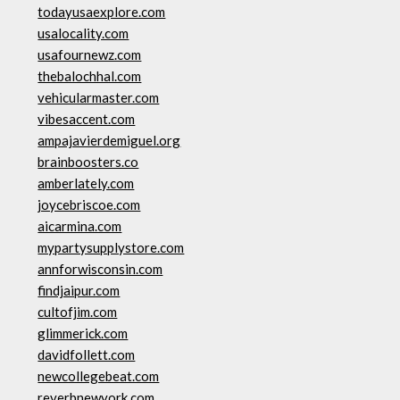
todayusaexplore.com
usalocality.com
usafournewz.com
thebalochhal.com
vehicularmaster.com
vibesaccent.com
ampajavierdemiguel.org
brainboosters.co
amberlately.com
joycebriscoe.com
aicarmina.com
mypartysupplystore.com
annforwisconsin.com
findjaipur.com
cultofjim.com
glimmerick.com
davidfollett.com
newcollegebeat.com
reverbnewyork.com