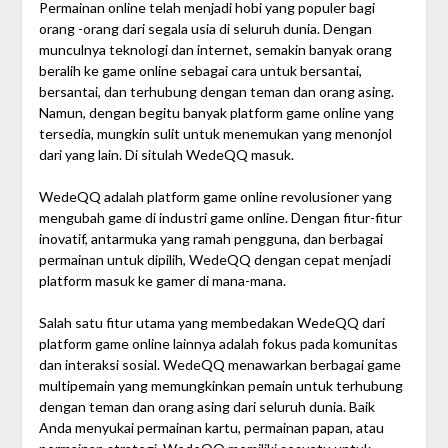
Permainan online telah menjadi hobi yang populer bagi
orang -orang dari segala usia di seluruh dunia. Dengan
munculnya teknologi dan internet, semakin banyak orang
beralih ke game online sebagai cara untuk bersantai,
bersantai, dan terhubung dengan teman dan orang asing.
Namun, dengan begitu banyak platform game online yang
tersedia, mungkin sulit untuk menemukan yang menonjol
dari yang lain. Di situlah WedeQQ masuk.
WedeQQ adalah platform game online revolusioner yang
mengubah game di industri game online. Dengan fitur-fitur
inovatif, antarmuka yang ramah pengguna, dan berbagai
permainan untuk dipilih, WedeQQ dengan cepat menjadi
platform masuk ke gamer di mana-mana.
Salah satu fitur utama yang membedakan WedeQQ dari
platform game online lainnya adalah fokus pada komunitas
dan interaksi sosial. WedeQQ menawarkan berbagai game
multipemain yang memungkinkan pemain untuk terhubung
dengan teman dan orang asing dari seluruh dunia. Baik
Anda menyukai permainan kartu, permainan papan, atau