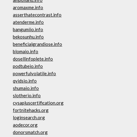
ampullahu.info
aromaxme.info
asserthatecontrast.info
atenderme.info
bangumiio.info
bekosunhu.info
beneficialgrandiose.info
blomaio.info
dosellinfoplete.info
podtubeio.info
powerfulvolatile.info
qvidsio.info
shumaio.info
slotherio.info
cysapluscertification.org
fortnitehacks.org
loginsearch.org
aodecor.org
donorsmatch.org