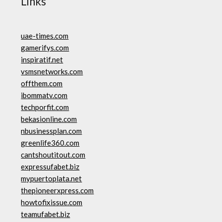
Links
uae-times.com
gamerifys.com
inspiratif.net
vsmsnetworks.com
offthem.com
ibommatv.com
techporfit.com
bekasionline.com
nbusinessplan.com
greenlife360.com
cantshoutitout.com
expressufabet.biz
mypuertoplata.net
thepioneerxpress.com
howtofixissue.com
teamufabet.biz