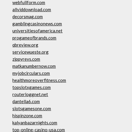
webfullform.com
allviddownload.com
decorsmag.com
gamblingcasinonews.com
universitiesofamerica.net
progameofbrands.com
qbreview.org
servicewueste.org
zippyrevs.com
matkanumbernow.com
myjobcirculars.com
healthmoreoverfitness.com
topslotxgames.com
routerloggnet.net
dantella6.com
slotsgamesone.com
hispinzone.com
kalyanbazarnights.com
top-online-casino-usa.com