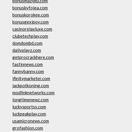
bonusmazijeu.com
bonuskyfojea.com
bonuskorokee.com
bonusgexipoy.com
casinorelaxluxe.com
clubetechplay.com
domdombd.com
dailyplayz.com
getprocrackhere.com
fastinnews.com
fannybanny.com
ifinitymarketer.com
jackpotkoning.com
modlinknetworks.com
longtimenewz.com
luckysportss.com
luckpeakplay.com
usamicronews.com
grofashion.com