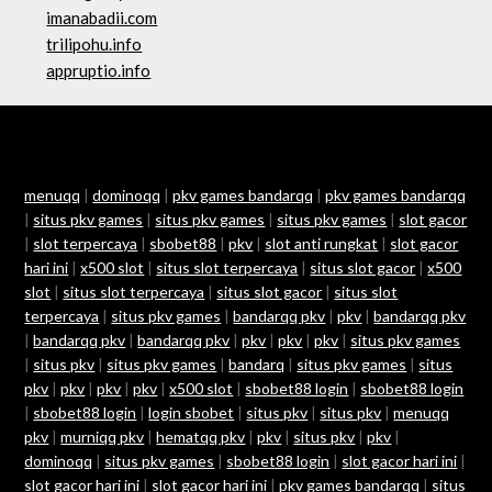
imanabadii.com
trilipohu.info
appruptio.info
menuqq
|
dominoqq
|
pkv games bandarqq
|
pkv games bandarqq
|
situs pkv games
|
situs pkv games
|
situs pkv games
|
slot gacor
|
slot terpercaya
|
sbobet88
|
pkv
|
slot anti rungkat
|
slot gacor
hari ini
|
x500 slot
|
situs slot terpercaya
|
situs slot gacor
|
x500
slot
|
situs slot terpercaya
|
situs slot gacor
|
situs slot
terpercaya
|
situs pkv games
|
bandarqq pkv
|
pkv
|
bandarqq pkv
|
bandarqq pkv
|
bandarqq pkv
|
pkv
|
pkv
|
pkv
|
situs pkv games
|
situs pkv
|
situs pkv games
|
bandarq
|
situs pkv games
|
situs
pkv
|
pkv
|
pkv
|
pkv
|
x500 slot
|
sbobet88 login
|
sbobet88 login
|
sbobet88 login
|
login sbobet
|
situs pkv
|
situs pkv
|
menuqq
pkv
|
murniqq pkv
|
hematqq pkv
|
pkv
|
situs pkv
|
pkv
|
dominoqq
|
situs pkv games
|
sbobet88 login
|
slot gacor hari ini
|
slot gacor hari ini
|
slot gacor hari ini
|
pkv games bandarqq
|
situs