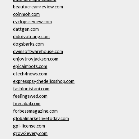
beautycreamreview.com
coinmoh.com
cyclopsreview.com
dattgen.com
didoivatnang.com
dogsbarks.com
dwmsoftwarehouse.com
enjoytroyjackson.com
epicaimbots.com
etech4news.com
expresspsychedelicsshop.com
fashionistani.com
feelingswed.com
firecabal.com
forbessmagazine.com
globalmarketlivetoday.com
gpl-license.com
grow2every.com