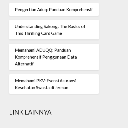
Pengertian Aduq: Panduan Komprehensif
Understanding Sakong: The Basics of
This Thrilling Card Game
Memahami ADUQQ: Panduan
Komprehensif Penggunaan Data
Alternatif
Memahami PKV: Esensi Asuransi
Kesehatan Swasta di Jerman
LINK LAINNYA