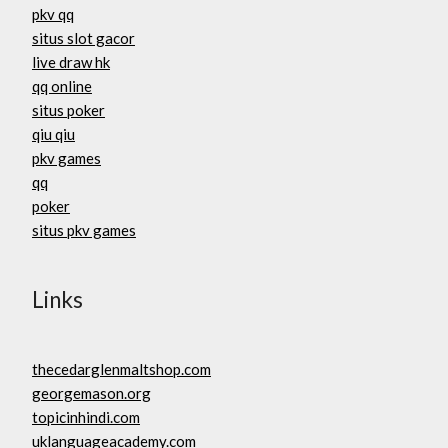
pkv qq
situs slot gacor
live draw hk
qq online
situs poker
qiu qiu
pkv games
qq
poker
situs pkv games
Links
thecedarglenmaltshop.com
georgemason.org
topicinhindi.com
uklanguageacademy.com