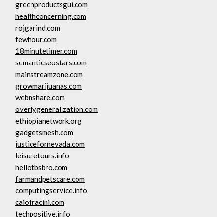
greenproductsgui.com
healthconcerning.com
rojgarind.com
fewhour.com
18minutetimer.com
semanticseostars.com
mainstreamzone.com
growmarijuanas.com
webnshare.com
overlygeneralization.com
ethiopianetwork.org
gadgetsmesh.com
justicefornevada.com
leisuretours.info
hellotbsbro.com
farmandpetscare.com
computingservice.info
caiofracini.com
techpositive.info