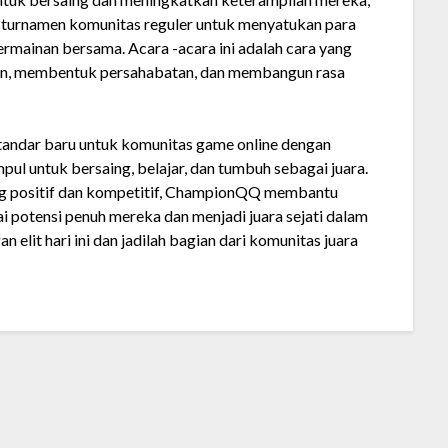
turnamen komunitas reguler untuk menyatukan para
mainan bersama. Acara -acara ini adalah cara yang
ain, membentuk persahabatan, dan membangun rasa
andar baru untuk komunitas game online dengan
l untuk bersaing, belajar, dan tumbuh sebagai juara.
g positif dan kompetitif, ChampionQQ membantu
 potensi penuh mereka dan menjadi juara sejati dalam
elit hari ini dan jadilah bagian dari komunitas juara