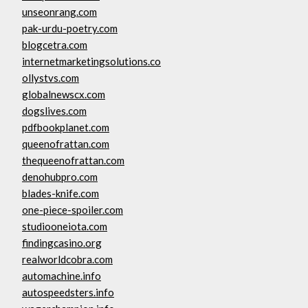
unseonrang.com
pak-urdu-poetry.com
blogcetra.com
internetmarketingsolutions.co
ollystvs.com
globalnewscx.com
dogslives.com
pdfbookplanet.com
queenofrattan.com
thequeenofrattan.com
denohubpro.com
blades-knife.com
one-piece-spoiler.com
studiooneiota.com
findingcasino.org
realworldcobra.com
automachine.info
autospeedsters.info