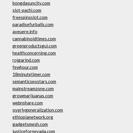
bongdasuncity.com
slot-pachi.com
freespinsslot.com
paradisefurballs.com
aveuere.info
cannabinoidtimes.com
greenproductsgui.com
healthconcerning.com
rojgarind.com
fewhour.com
18minutetimer.com
semanticseostars.com
mainstreamzone.com
growmarijuanas.com
webnshare.com
overlygeneralization.com
ethiopianetwork.org
gadgetsmesh.com
justicefornevada.com