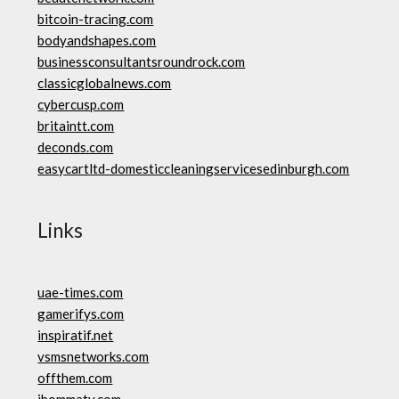
bitcoin-tracing.com
bodyandshapes.com
businessconsultantsroundrock.com
classicglobalnews.com
cybercusp.com
britaintt.com
deconds.com
easycartltd-domesticcleaningservicesedinburgh.com
Links
uae-times.com
gamerifys.com
inspiratif.net
vsmsnetworks.com
offthem.com