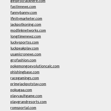
getprocrackhere.com
fastinnews.com
fannybanny.com
ifinitymarketer.com
jackpotkoning.com
modlinknetworks.com
longtimenewz.com
luckysportss.com
luckpeakplay.com
usamicronews.com
grofashion.com
pokemongoevolutioncalc.com
phishingbase.com
racegamings.com
primejackpotstay.com
pokugaa.com
playvaultgame.com
playgrandresorts.com
romsportal.com