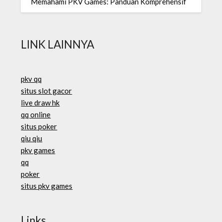
Memahami PKV Games: Panduan Komprehensif
LINK LAINNYA
pkv qq
situs slot gacor
live draw hk
qq online
situs poker
qiu qiu
pkv games
qq
poker
situs pkv games
Links