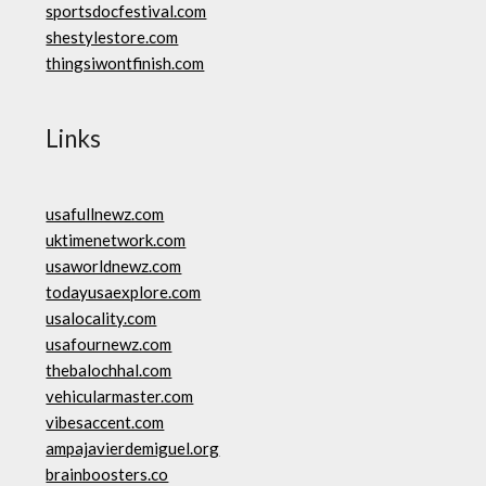
sportsdocfestival.com
shestylestore.com
thingsiwontfinish.com
Links
usafullnewz.com
uktimenetwork.com
usaworldnewz.com
todayusaexplore.com
usalocality.com
usafournewz.com
thebalochhal.com
vehicularmaster.com
vibesaccent.com
ampajavierdemiguel.org
brainboosters.co