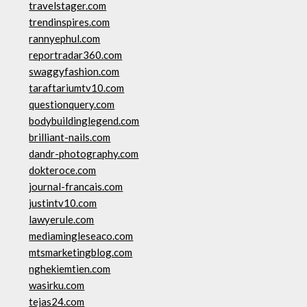
travelstager.com
trendinspires.com
rannyephul.com
reportradar360.com
swaggyfashion.com
taraftariumtv10.com
questionquery.com
bodybuildinglegend.com
brilliant-nails.com
dandr-photography.com
dokteroce.com
journal-francais.com
justintv10.com
lawyerule.com
mediamingleseaco.com
mtsmarketingblog.com
nghekiemtien.com
wasirku.com
tejas24.com