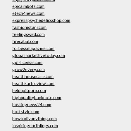
epicaimbots.com
etech4news.com
expresspsychedelicsshop.com
fashionistani.com
feelingswed.com
firecabal.com
forbessmagazine.com
globalmarketlivetoday.com
gpl-license.com
grow2every.com
healthhousecare.com
healthkartreview.com
helpquitporn.com
highqualitybanknote.com
hostingnews24.com
hottstyle.com
howtodiyanything.com
inspiringearthlings.com