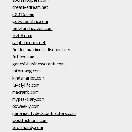
socialhoppers.com
creativedream.net
n2315.com
getwebonline.com
onlyfansheaven.com
lky08.com
ralph-fiennes.net
fielder-maximum-discount.net
fitfllex.com
genesisbusinesscredit.com
inforuang.com
kindsmarket.com
luvelylife.com
macramb.com
mypet-diary.com
oxweekly.com
panamacitydeckcontractors.com
westfashions.com
toolshandy.com