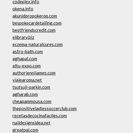
codeplex.info
okena.info
akunidpropokerqq.com
bespokecardetailing.com
bestfriendscredit.com
elibrary.biz
eczema-naturalcures.com
astro-bath.com
aghapal.com
altu-expo.com
authorjennijames.com
viajearoma.net
tsutsuji-parkin.com
agharab.com
cheapammousa.com
thepositiveladiessoccerclub.com
recetasdecocinafaciles.com
naildesignsidea.net
greatpai.com