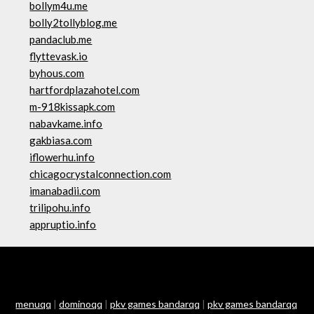
bollym4u.me
bolly2tollyblog.me
pandaclub.me
flyttevask.io
byhous.com
hartfordplazahotel.com
m-918kissapk.com
nabavkame.info
gakbiasa.com
iflowerhu.info
chicagocrystalconnection.com
imanabadii.com
trilipohu.info
appruptio.info
menuqq
|
dominoqq
|
pkv games bandarqq
|
pkv games bandarqq