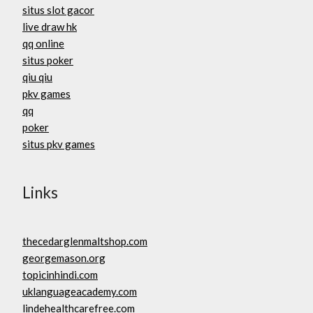
situs slot gacor
live draw hk
qq online
situs poker
qiu qiu
pkv games
qq
poker
situs pkv games
Links
thecedarglenmaltshop.com
georgemason.org
topicinhindi.com
uklanguageacademy.com
lindehealthcarefree.com