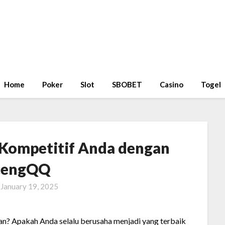
Home
Poker
Slot
SBOBET
Casino
Togel
Kompetitif Anda dengan
cengQQ
n
January 19, 2025
n? Apakah Anda selalu berusaha menjadi yang terbaik