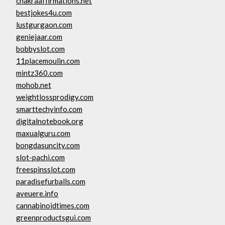
chakraaffirmations.net
bestjokes4u.com
lustgurgaon.com
geniejaar.com
bobbyslot.com
11placemoulin.com
mintz360.com
mohob.net
weightlossprodigy.com
smarttechyinfo.com
digitalnotebook.org
maxualguru.com
bongdasuncity.com
slot-pachi.com
freespinsslot.com
paradisefurballs.com
aveuere.info
cannabinoidtimes.com
greenproductsgui.com