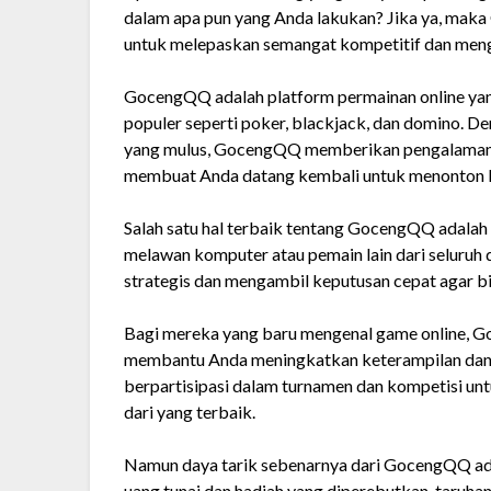
dalam apa pun yang Anda lakukan? Jika ya, mak
untuk melepaskan semangat kompetitif dan meng
GocengQQ adalah platform permainan online y
populer seperti poker, blackjack, dan domino.
yang mulus, GocengQQ memberikan pengalaman
membuat Anda datang kembali untuk menonton le
Salah satu hal terbaik tentang GocengQQ adalah 
melawan komputer atau pemain lain dari seluruh d
strategis dan mengambil keputusan cepat agar bi
Bagi mereka yang baru mengenal game online, G
membantu Anda meningkatkan keterampilan dan m
berpartisipasi dalam turnamen dan kompetisi u
dari yang terbaik.
Namun daya tarik sebenarnya dari GocengQQ ad
uang tunai dan hadiah yang diperebutkan, taruha