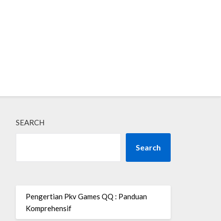
SEARCH
Search
Pengertian Pkv Games QQ : Panduan
Komprehensif