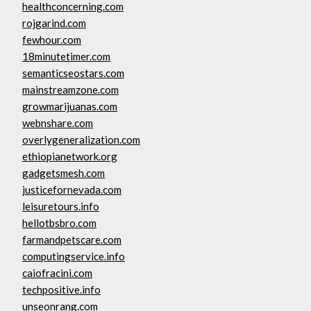
healthconcerning.com
rojgarind.com
fewhour.com
18minutetimer.com
semanticseostars.com
mainstreamzone.com
growmarijuanas.com
webnshare.com
overlygeneralization.com
ethiopianetwork.org
gadgetsmesh.com
justicefornevada.com
leisuretours.info
hellotbsbro.com
farmandpetscare.com
computingservice.info
caiofracini.com
techpositive.info
unseonrang.com