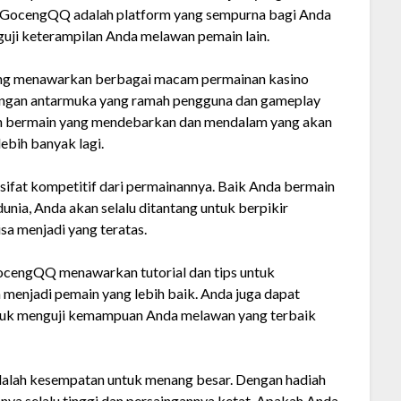
a GocengQQ adalah platform yang sempurna bagi Anda
uji keterampilan Anda melawan pemain lain.
ang menawarkan berbagai macam permainan kasino
 Dengan antarmuka yang ramah pengguna dan gameplay
 bermain yang mendebarkan dan mendalam yang akan
bih banyak lagi.
sifat kompetitif dari permainannya. Baik Anda bermain
unia, Anda akan selalu ditantang untuk berpikir
sa menjadi yang teratas.
ocengQQ menawarkan tutorial dan tips untuk
enjadi pemain yang lebih baik. Anda juga dapat
ntuk menguji kemampuan Anda melawan yang terbaik
alah kesempatan untuk menang besar. Dengan hadiah
nnya selalu tinggi dan persaingannya ketat. Apakah Anda