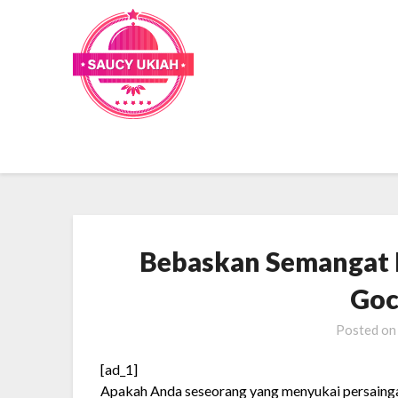
Skip
to
content
Bebaskan Semangat 
Go
Posted o
[ad_1]
Apakah Anda seseorang yang menyukai persainga