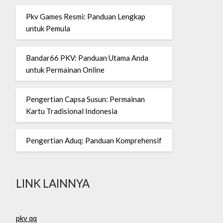
Pkv Games Resmi: Panduan Lengkap
untuk Pemula
Bandar66 PKV: Panduan Utama Anda
untuk Permainan Online
Pengertian Capsa Susun: Permainan
Kartu Tradisional Indonesia
Pengertian Aduq: Panduan Komprehensif
LINK LAINNYA
pkv qq