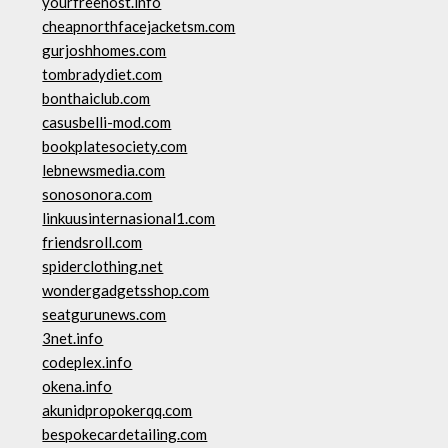
yourfreehost.info
cheapnorthfacejacketsm.com
gurjoshhomes.com
tombradydiet.com
bonthaiclub.com
casusbelli-mod.com
bookplatesociety.com
lebnewsmedia.com
sonosonora.com
linkuusinternasional1.com
friendsroll.com
spiderclothing.net
wondergadgetsshop.com
seatgurunews.com
3net.info
codeplex.info
okena.info
akunidpropokerqq.com
bespokecardetailing.com