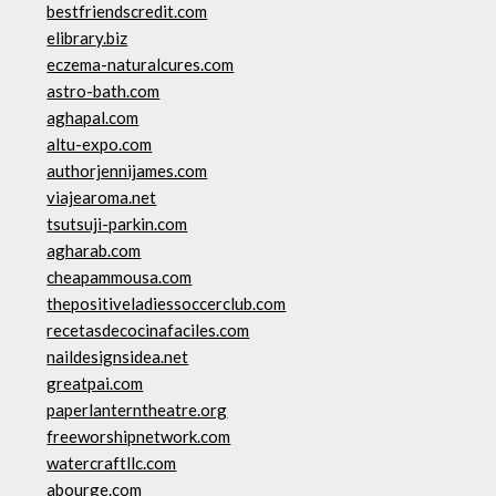
bestfriendscredit.com
elibrary.biz
eczema-naturalcures.com
astro-bath.com
aghapal.com
altu-expo.com
authorjennijames.com
viajearoma.net
tsutsuji-parkin.com
agharab.com
cheapammousa.com
thepositiveladiessoccerclub.com
recetasdecocinafaciles.com
naildesignsidea.net
greatpai.com
paperlanterntheatre.org
freeworshipnetwork.com
watercraftllc.com
abourge.com