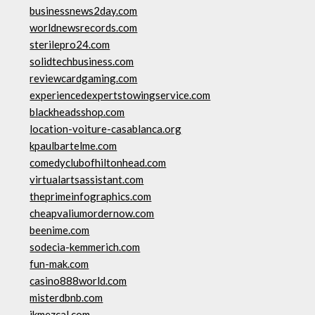
businessnews2day.com
worldnewsrecords.com
sterilepro24.com
solidtechbusiness.com
reviewcardgaming.com
experiencedexpertstowingservice.com
blackheadsshop.com
location-voiture-casablanca.org
kpaulbartelme.com
comedyclubofhiltonhead.com
virtualartsassistant.com
theprimeinfographics.com
cheapvaliumordernow.com
beenime.com
sodecia-kemmerich.com
fun-mak.com
casino888world.com
misterdbnb.com
jkmezcal.com