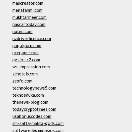
mascreator.com
menafahmi.com
mukhtarmeer.com
nascartoday.com
nqted.com
nzdriverlicence.com
pagalguru.com
pcegame.com
pgslot-r2.com
ws-expression.com
zchotels.com
zepfo.com
technologynews5.com
teknoeduka.com
thenews-blog.com
todaycryptotimes.com
usabonuscodes.com
sm-satta-makta-gods.com
softwaredegimnasios.com