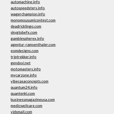
automachine.info
autospeedsters.info
wagerchampion.info
monomousumicontest.com
deadricklingo.com
skyglobefx.com
gamblespherex.info
agentur-ramsenthaler.com
eomdesigns.com
triptrekker.info
gendxxi.net
motomasters.info
mycarzone.info
vibecasaconcepts.com
quantum24.info
quantenki.com
businessmagazineusa.com
medicwellcare.com
vidsmall.com