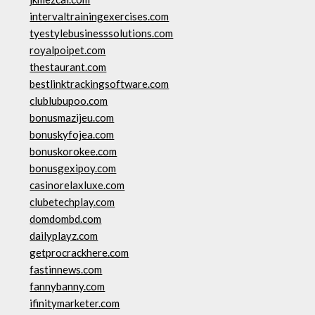
intervaltrainingexercises.com
tyestylebusinesssolutions.com
royalpoipet.com
thestaurant.com
bestlinktrackingsoftware.com
clublubupoo.com
bonusmazijeu.com
bonuskyfojea.com
bonuskorokee.com
bonusgexipoy.com
casinorelaxluxe.com
clubetechplay.com
domdombd.com
dailyplayz.com
getprocrackhere.com
fastinnews.com
fannybanny.com
ifinitymarketer.com