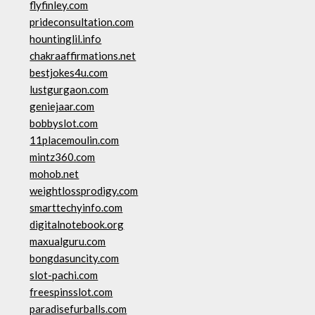
flyfinley.com
prideconsultation.com
hountinglil.info
chakraaffirmations.net
bestjokes4u.com
lustgurgaon.com
geniejaar.com
bobbyslot.com
11placemoulin.com
mintz360.com
mohob.net
weightlossprodigy.com
smarttechyinfo.com
digitalnotebook.org
maxualguru.com
bongdasuncity.com
slot-pachi.com
freespinsslot.com
paradisefurballs.com