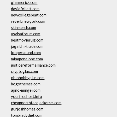
glimmerick.com
davidfollett.com
newcollegebeat.com
reverbnewyork.com
skinmerch.com
usvisaforum.com
bestmovierulz.com
jagalchi-trade.com
loopersound.com
minapenelope.com
justicereformalliance.com
cryptoglax.com
ohiohobbyplus.com
bogothemes.com
ajino-mingei.com
yourfreehost.info
cheapnorthfacejacketsm.com
gurjoshhomes.com
tombradydiet.com