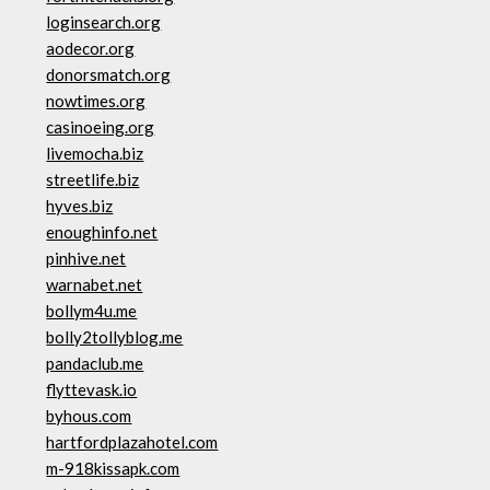
loginsearch.org
aodecor.org
donorsmatch.org
nowtimes.org
casinoeing.org
livemocha.biz
streetlife.biz
hyves.biz
enoughinfo.net
pinhive.net
warnabet.net
bollym4u.me
bolly2tollyblog.me
pandaclub.me
flyttevask.io
byhous.com
hartfordplazahotel.com
m-918kissapk.com