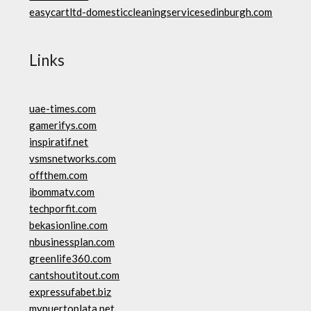
easycartltd-domesticcleaningservicesedinburgh.com
Links
uae-times.com
gamerifys.com
inspiratif.net
vsmsnetworks.com
offthem.com
ibommatv.com
techporfit.com
bekasionline.com
nbusinessplan.com
greenlife360.com
cantshoutitout.com
expressufabet.biz
mypuertoplata.net