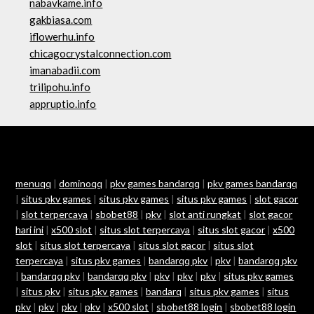
nabavkame.info
gakbiasa.com
iflowerhu.info
chicagocrystalconnection.com
imanabadii.com
trilipohu.info
appruptio.info
menuqq
|
dominoqq
|
pkv games bandarqq
|
pkv games bandarqq
|
situs pkv games
|
situs pkv games
|
situs pkv games
|
slot gacor
|
slot terpercaya
|
sbobet88
|
pkv
|
slot anti rungkat
|
slot gacor
hari ini
|
x500 slot
|
situs slot terpercaya
|
situs slot gacor
|
x500
slot
|
situs slot terpercaya
|
situs slot gacor
|
situs slot
terpercaya
|
situs pkv games
|
bandarqq pkv
|
pkv
|
bandarqq pkv
|
bandarqq pkv
|
bandarqq pkv
|
pkv
|
pkv
|
pkv
|
situs pkv games
|
situs pkv
|
situs pkv games
|
bandarq
|
situs pkv games
|
situs
pkv
|
pkv
|
pkv
|
pkv
|
x500 slot
|
sbobet88 login
|
sbobet88 login