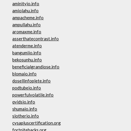
aminityio.info
amiolahu.info
ampacheme.info
ampullahu.info
aromaxme.info
asserthatecontrast.info
atenderme.info
bangumiio.info
bekosunhu.info
beneficialgrandiose.info
blomaio.info
dosellinfoplete.info
podtubeio.info
powerfulvolatile.info
qvidsio.info
shumaio.info
slotherio.info
cysapluscertification.org
fortnitehacks.org