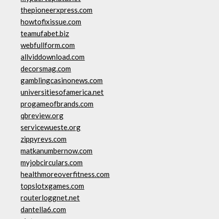
thepioneerxpress.com
howtofixissue.com
teamufabet.biz
webfullform.com
allviddownload.com
decorsmag.com
gamblingcasinonews.com
universitiesofamerica.net
progameofbrands.com
qbreview.org
servicewueste.org
zippyrevs.com
matkanumbernow.com
myjobcirculars.com
healthmoreoverfitness.com
topslotxgames.com
routerloggnet.net
dantella6.com