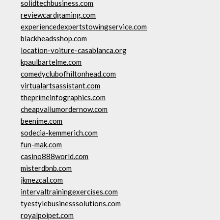
solidtechbusiness.com
reviewcardgaming.com
experiencedexpertstowingservice.com
blackheadsshop.com
location-voiture-casablanca.org
kpaulbartelme.com
comedyclubofhiltonhead.com
virtualartsassistant.com
theprimeinfographics.com
cheapvaliumordernow.com
beenime.com
sodecia-kemmerich.com
fun-mak.com
casino888world.com
misterdbnb.com
jkmezcal.com
intervaltrainingexercises.com
tyestylebusinesssolutions.com
royalpoipet.com