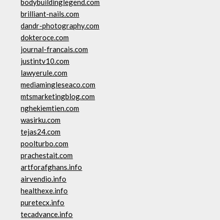
bodybuildinglegend.com
brilliant-nails.com
dandr-photography.com
dokteroce.com
journal-francais.com
justintv10.com
lawyerule.com
mediamingleseaco.com
mtsmarketingblog.com
nghekiemtien.com
wasirku.com
tejas24.com
poolturbo.com
prachestait.com
artforafghans.info
airvendio.info
healthexe.info
puretecx.info
tecadvance.info