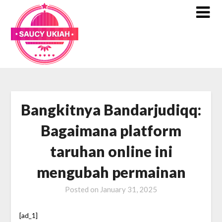
Skip
to
content
Bangkitnya Bandarjudiqq:
Bagaimana platform
taruhan online ini
mengubah permainan
Posted on
January 31, 2025
[ad_1]